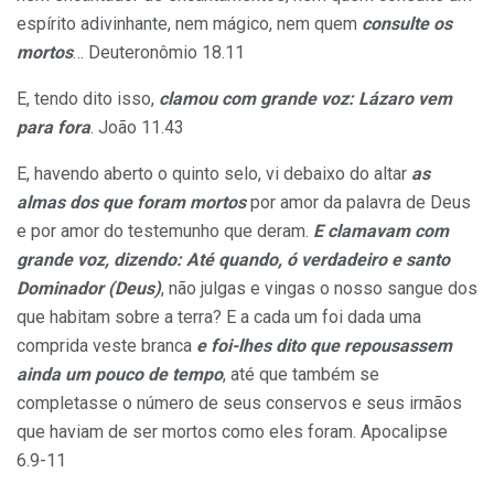
espírito adivinhante, nem mágico, nem quem
consulte os
mortos
… Deuteronômio 18.11
E, tendo dito isso,
clamou com grande voz: Lázaro vem
para fora
. João 11.43
E, havendo aberto o quinto selo, vi debaixo do altar
as
almas dos que foram mortos
por amor da palavra de Deus
e por amor do testemunho que deram.
E clamavam com
grande voz, dizendo: Até quando, ó verdadeiro e santo
Dominador (Deus)
, não julgas e vingas o nosso sangue dos
que habitam sobre a terra? E a cada um foi dada uma
comprida veste branca
e foi-lhes dito que repousassem
ainda um pouco de tempo
, até que também se
completasse o número de seus conservos e seus irmãos
que haviam de ser mortos como eles foram. Apocalipse
6.9-11