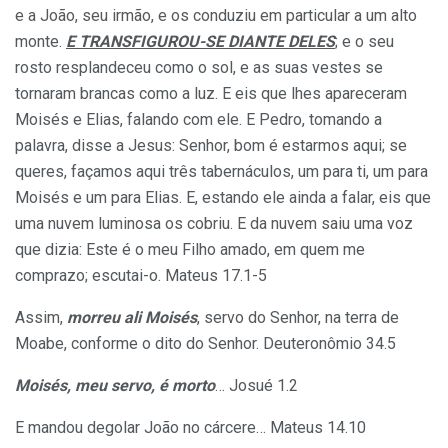
e a João, seu irmão, e os conduziu em particular a um alto
monte.
E TRANSFIGUROU-SE DIANTE DELES
; e o seu
rosto resplandeceu como o sol, e as suas vestes se
tornaram brancas como a luz. E eis que lhes apareceram
Moisés e Elias, falando com ele. E Pedro, tomando a
palavra, disse a Jesus: Senhor, bom é estarmos aqui; se
queres, façamos aqui três tabernáculos, um para ti, um para
Moisés e um para Elias. E, estando ele ainda a falar, eis que
uma nuvem luminosa os cobriu. E da nuvem saiu uma voz
que dizia: Este é o meu Filho amado, em quem me
comprazo; escutai-o. Mateus 17.1-5
Assim,
morreu ali Moisés
, servo do Senhor, na terra de
Moabe, conforme o dito do Senhor. Deuteronômio 34.5
Moisés, meu servo, é morto
… Josué 1.2
E mandou degolar João no cárcere… Mateus 14.10