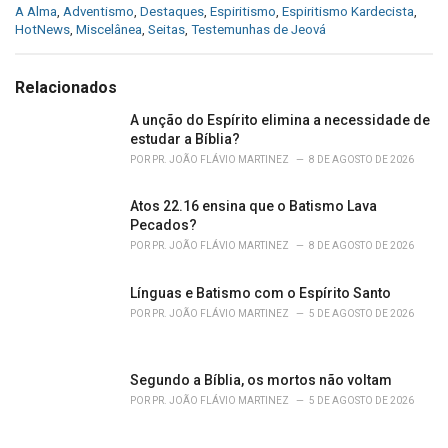
C
A Alma
,
Adventismo
,
Destaques
,
Espiritismo
,
Espiritismo Kardecista
,
a
HotNews
,
Miscelânea
,
Seitas
,
Testemunhas de Jeová
t
e
g
Relacionados
o
r
A unção do Espírito elimina a necessidade de
i
estudar a Bíblia?
e
POR
PR. JOÃO FLÁVIO MARTINEZ
8 DE AGOSTO DE 2026
s
:
Atos 22.16 ensina que o Batismo Lava
Pecados?
POR
PR. JOÃO FLÁVIO MARTINEZ
8 DE AGOSTO DE 2026
Línguas e Batismo com o Espírito Santo
POR
PR. JOÃO FLÁVIO MARTINEZ
5 DE AGOSTO DE 2026
Segundo a Bíblia, os mortos não voltam
POR
PR. JOÃO FLÁVIO MARTINEZ
5 DE AGOSTO DE 2026