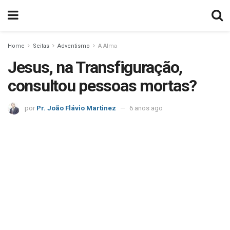
Home
Seitas
Adventismo
A Alma
Jesus, na Transfiguração,
consultou pessoas mortas?
por
Pr. João Flávio Martinez
6 anos ago