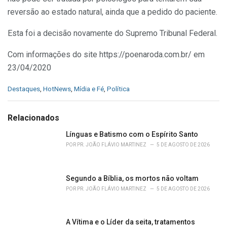
reversão ao estado natural, ainda que a pedido do paciente.
Esta foi a decisão novamente do Supremo Tribunal Federal.
Com informações do site https://poenaroda.com.br/ em
23/04/2020
C
Destaques
,
HotNews
,
Mídia e Fé
,
Política
a
t
e
Relacionados
g
o
Línguas e Batismo com o Espírito Santo
r
POR
PR. JOÃO FLÁVIO MARTINEZ
5 DE AGOSTO DE 2026
i
e
s
Segundo a Bíblia, os mortos não voltam
:
POR
PR. JOÃO FLÁVIO MARTINEZ
5 DE AGOSTO DE 2026
A Vítima e o Líder da seita, tratamentos