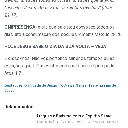
Senhor, tu sabes todas as coisas; tu sabes que te amo.
Disse-lhe Jesus: Apascenta as minhas ovelhas” (João
21.17).
ONIPRESENÇA:
e eis que eu estou convosco todos os
dias, até à consumação dos séculos. Amém! Mateus 28.20
HOJE JESUS SABE O DIA DA SUA VOLTA – VEJA:
E disse-lhes: Não vos pertence saber os tempos ou as
estações que o Pai estabeleceu pelo seu próprio poder.
Atos 1.7
C
Destaques
,
Divindade de Jesus
,
HotNews
,
Seitas
,
Testemunhas de
a
Jeová
t
e
g
Relacionados
o
r
Línguas e Batismo com o Espírito Santo
i
POR
PR. JOÃO FLÁVIO MARTINEZ
5 DE AGOSTO DE 2026
e