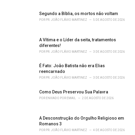
s
:
Segundo a Bíblia, os mortos não voltam
POR
PR. JOÃO FLÁVIO MARTINEZ
5 DE AGOSTO DE 2026
A Vítima e o Líder da seita, tratamentos
diferentes!
POR
PR. JOÃO FLÁVIO MARTINEZ
3 DE AGOSTO DE 2026
É Fato: João Batista não era Elias
reencarnado
POR
PR. JOÃO FLÁVIO MARTINEZ
3 DE AGOSTO DE 2026
Como Deus Preservou Sua Palavra
POR
ENVIADO POR EMAIL
2 DE AGOSTO DE 2026
A Desconstrução do Orgulho Religioso em
Romanos 3
POR
PR. JOÃO FLÁVIO MARTINEZ
4 DE AGOSTO DE 2026