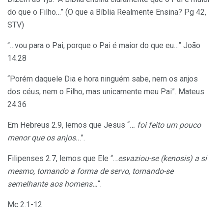
do que o Filho…” (O que a Bíblia Realmente Ensina? Pg 42,
STV)
“…vou para o Pai, porque o Pai é maior do que eu…” João
14.28
“Porém daquele Dia e hora ninguém sabe, nem os anjos
dos céus, nem o Filho, mas unicamente meu Pai”. Mateus
24.36
Em Hebreus 2.9, lemos que Jesus “
… foi feito um pouco
menor que os anjos..
.”.
Filipenses 2.7, lemos que Ele “..
.esvaziou-se (kenosis) a si
mesmo, tomando a forma de servo, tornando-se
semelhante aos homens…
“.
Mc 2.1-12