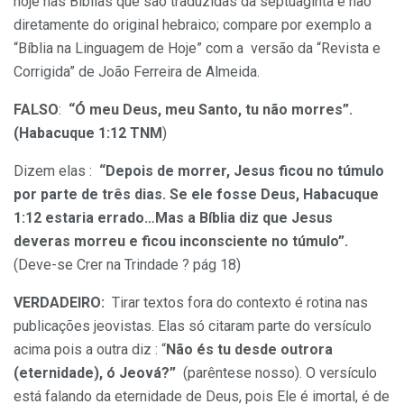
hoje nas Bíblias que são traduzidas da septuaginta e não
diretamente do original hebraico; compare por exemplo a
“Bíblia na Linguagem de Hoje” com a versão da “Revista e
Corrigida” de João Ferreira de Almeida.
FALSO
:
“Ó meu Deus, meu Santo, tu não morres”.
(Habacuque 1:12 TNM
)
Dizem elas :
“Depois de morrer, Jesus ficou no túmulo
por parte de três dias. Se ele fosse Deus, Habacuque
1:12 estaria errado…Mas a Bíblia diz que Jesus
deveras morreu e ficou inconsciente no túmulo”.
(Deve-se Crer na Trindade ? pág 18)
VERDADEIRO:
Tirar textos fora do contexto é rotina nas
publicações jeovistas. Elas só citaram parte do versículo
acima pois a outra diz : “
Não és tu desde outrora
(eternidade), ó Jeová?”
(parêntese nosso). O versículo
está falando da eternidade de Deus, pois Ele é imortal, é de