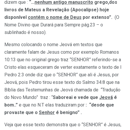
dizem que :
“…
nenhum antigo manuscrito
grego,dos
livros de Mateus a Revelação (Apocalipse) hoje
disponível
contém o nome de Deus
por extenso”.
(O
Nome Divino que Durará para Sempre pág.23 – o
sublinhado é nosso).
Mesmo colocando o nome Jeová em textos que
claramente falam de Jesus como por exemplo Romanos
10:13 que no original grego traz “SENHOR” referindo-se a
Cristo elas esqueceram de verter exatamente o texto de I
Pedro 2:3 onde diz que o “SENHOR” que ali é Jesus, por
Jeová, pois Pedro tirou esse texto do Salmo 34:8 que na
Bíblia das Testemunhas de Jeová chamada de “Tradução
do Novo Mundo” traz : “
Saboreai e vede que
Jeová
é
bom..”
e que no N.T elas traduziram por
: “desde que
provaste que o
Senhor
é benigno” .
Veja que esse texto demonstra que o “SENHOR” é Jesus,