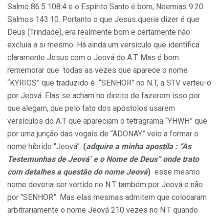
Salmo 86:5 108:4 e o Espírito Santo é bom, Neemias 9:20
Salmos 143:10. Portanto o que Jesus queria dizer é que
Deus (Trindade), era realmente bom e certamente não
excluía a si mesmo. Há ainda um versículo que identifica
claramente Jesus com o Jeová do A.T. Mas é bom
rememorar que todas as vezes que aparece o nome
“KYRIOS” que traduzido é “SENHOR” no N.T, a STV verteu-o
por Jeová. Elas se acham no direito de fazerem isso por
que alegam, que pelo fato dos apóstolos usarem
versículos do A.T que apareciam o tetragrama “YHWH” que
por uma junção das vogais de “ADONAY” veio a formar o
nome híbrido “Jeová”.
(
adquire a minha apostila : “As
Testemunhas de Jeová’ e o Nome de Deus” onde trato
com detalhes a questão do nome Jeová
)
esse mesmo
nome deveria ser vertido no N.T também por Jeová e não
por “SENHOR”. Mas elas mesmas admitem que colocaram
arbitrariamente o nome Jeová 210 vezes no N.T quando