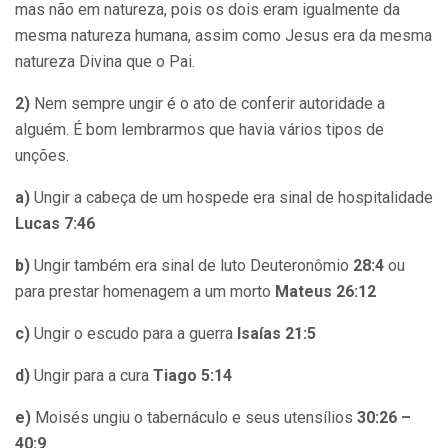
mas não em natureza, pois os dois eram igualmente da
mesma natureza humana, assim como Jesus era da mesma
natureza Divina que o Pai.
2)
Nem sempre ungir é o ato de conferir autoridade a
alguém. É bom lembrarmos que havia vários tipos de
unções.
a)
Ungir a cabeça de um hospede era sinal de hospitalidade
Lucas 7:46
b)
Ungir também era sinal de luto Deuteronômio
28:4
ou
para prestar homenagem a um morto
Mateus 26:12
c)
Ungir o escudo para a guerra
Isaías 21:5
d)
Ungir para a cura
Tiago 5:14
e)
Moisés ungiu o tabernáculo e seus utensílios
30:26 –
40:9