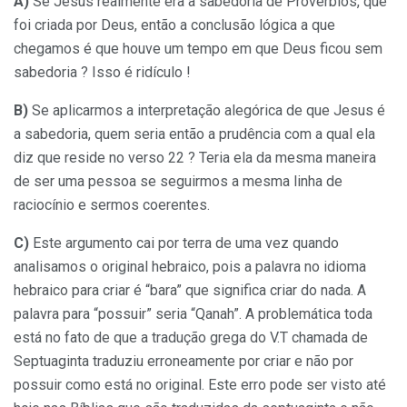
A)
Se Jesus realmente era a sabedoria de Provérbios, que
foi criada por Deus, então a conclusão lógica a que
chegamos é que houve um tempo em que Deus ficou sem
sabedoria ? Isso é ridículo !
B)
Se aplicarmos a interpretação alegórica de que Jesus é
a sabedoria, quem seria então a prudência com a qual ela
diz que reside no verso 22 ? Teria ela da mesma maneira
de ser uma pessoa se seguirmos a mesma linha de
raciocínio e sermos coerentes.
C)
Este argumento cai por terra de uma vez quando
analisamos o original hebraico, pois a palavra no idioma
hebraico para criar é “bara” que significa criar do nada. A
palavra para “possuir” seria “Qanah”. A problemática toda
está no fato de que a tradução grega do V.T chamada de
Septuaginta traduziu erroneamente por criar e não por
possuir como está no original. Este erro pode ser visto até