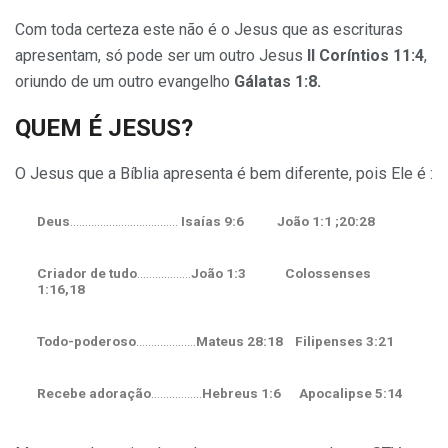
Com toda certeza este não é o Jesus que as escrituras
apresentam, só pode ser um outro Jesus
II Coríntios 11:4
,
oriundo de um outro evangelho
Gálatas 1:8.
QUEM É JESUS?
O Jesus que a Bíblia apresenta é bem diferente, pois Ele é :
Deus
………………………………
Isaías 9:6 João 1:1 ;20:28
Criador de tudo
………………
João 1:3 Colossenses
1:16,18
Todo-poderoso
………………..
Mateus 28:18 Filipenses 3:21
Recebe adoração
……………..
Hebreus 1:6 Apocalipse 5:14