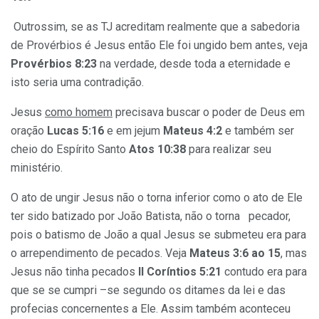
Outrossim, se as TJ acreditam realmente que a sabedoria
de Provérbios é Jesus então Ele foi ungido bem antes, veja
Provérbios 8:23
na verdade, desde toda a eternidade e
isto seria uma contradição.
Jesus
como homem
precisava buscar o poder de Deus em
oração
Lucas 5:16
e em jejum
Mateus 4:2
e também ser
cheio do Espírito Santo
Atos 10:38
para realizar seu
ministério.
O ato de ungir Jesus não o torna inferior como o ato de Ele
ter sido batizado por João Batista, não o torna pecador,
pois o batismo de João a qual Jesus se submeteu era para
o arrependimento de pecados. Veja
Mateus 3:6 ao 15
, mas
Jesus não tinha pecados
II Coríntios 5:21
contudo era para
que se se cumpri –se segundo os ditames da lei e das
profecias concernentes a Ele. Assim também aconteceu