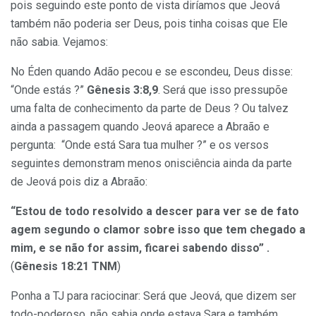
pois seguindo este ponto de vista diríamos que Jeová
também não poderia ser Deus, pois tinha coisas que Ele
não sabia. Vejamos:
No Éden quando Adão pecou e se escondeu, Deus disse:
“Onde estás ?”
Gênesis 3:8,9
. Será que isso pressupõe
uma falta de conhecimento da parte de Deus ? Ou talvez
ainda a passagem quando Jeová aparece a Abraão e
pergunta: “Onde está Sara tua mulher ?” e os versos
seguintes demonstram menos onisciência ainda da parte
de Jeová pois diz a Abraão:
“Estou de todo resolvido a descer para ver se de fato
agem segundo o clamor sobre isso que tem chegado a
mim, e se não for assim, ficarei sabendo disso” .
(
Gênesis 18:21 TNM
)
Ponha a TJ para raciocinar: Será que Jeová, que dizem ser
todo-poderoso, não sabia onde estava Sara e também