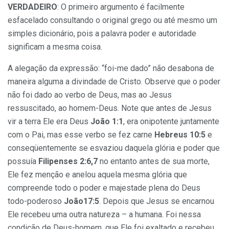
VERDADEIRO
: O primeiro argumento é facilmente
esfacelado consultando o original grego ou até mesmo um
simples dicionário, pois a palavra poder e autoridade
significam a mesma coisa.
A alegação da expressão: “foi-me dado” não desabona de
maneira alguma a divindade de Cristo. Observe que o poder
não foi dado ao verbo de Deus, mas ao Jesus
ressuscitado, ao homem-Deus. Note que antes de Jesus
vir a terra Ele era Deus
João 1:1
, era onipotente juntamente
com o Pai, mas esse verbo se fez carne
Hebreus 10:5
e
conseqüentemente se esvaziou daquela glória e poder que
possuía
Filipenses 2:6,7
no entanto antes de sua morte,
Ele fez menção e anelou aquela mesma glória que
compreende todo o poder e majestade plena do Deus
todo-poderoso
João17:5
. Depois que Jesus se encarnou
Ele recebeu uma outra natureza – a humana. Foi nessa
condição de Deus-homem, que Ele foi exaltado e recebeu