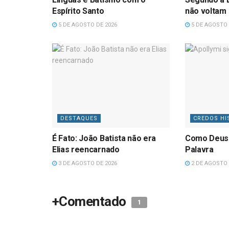
Espírito Santo
não voltam
5 DE AGOSTO DE 2026
5 DE AGOSTO 
DESTAQUES
CREDOS HI
É Fato: João Batista não era
Como Deus
Elias reencarnado
Palavra
3 DE AGOSTO DE 2026
2 DE AGOSTO 
+Comentado
1