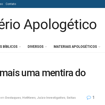
so
Contato
S BÍBLICOS
DIVERSOS
MATERIAIS APOLOGÉTICOS
, mais uma mentira do
1
em
Destaques
,
HotNews
,
Juízo Investigativo
,
Seitas