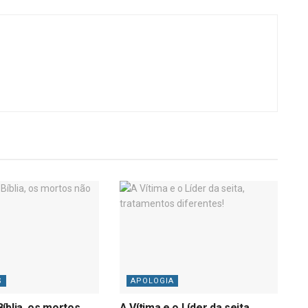
S
APOLOGIA
íblia, os mortos
A Vítima e o Líder da seita,