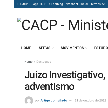
O CACP
App CACP
e-Learning
Natanael Rinaldi
Termos de U
HOME
SEITAS
MOVIMENTOS
ESTUDO
Home
Destaques
Juízo Investigativo
adventismo
por
Artigo compilado
21 de outubro de 2022