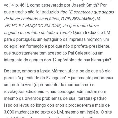
vol. 4, p. 461), como asseverado por Joseph Smith? Por
que o trecho não foi traduzido
tipo “E aconteceu que depois
de haver ensinado seus filhos, O REI BENJAMIM, JÁ
VELHO E AVANÇADO EM DIAS, viu que muito breve
seguiria o caminho de toda a Terra”?
Quem traduziu o LM
para o português, um estagiário da imprensa mórmon, um
colegial em formação e por que não o profeta-presidente,
que supostamente tem acesso ao Pai Celestial ou um
integrante do quórum dos 12 apóstolos de sua hierarquia?
Destarte, embora a Igreja Mórmon ufane-se de que só ela
possui “a plenitude do Evangelho” – justamente por possuir
um profeta vivo (o presidente do mormonismo) e
revelações adicionais –, não consegue administrar nem
mesmo os diversos problemas de sua literatura-padrão.
Isso os levou ao longo dos anos a procederem a mais de
3.000 mudanças no texto do LM, mesmo em inglês. O site