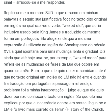
sinal – arriscou-se a me responder.
Replicou-me o membro SUD, o que resumo em minhas
palavras a seguir: sua justificativa foca no texto dito original
em inglês no qual usa-se o verbo “waxed old”, que seria
inclusive usado pela King James e traduzido da mesma
forma em português. Ele alega ainda que a mesma
expressão é utilizada no inglês de Sheakspeare do século
XVI, a qual apontaria para uma mudança lenta e gradual. Diz
ainda que até hoje usa-se, por exemplo, “waxed moon” para
referir-se às mudanças de fases da Lua que ocorre em
quase um mês. Bom, o que ele quis dizer resumidamente é
que no texto original em inglês do LM não há erro e quando
li a tradução em português na passagem referida, o
problema foi a minha interpretação – julgo eu que ele quis
dizer por não conhecer o texto em inglês. Só que ele não
explicou por que a incoerência ocorre em nossa língua se o
LM é “o livro mais correto da Terra” (History of the Church,