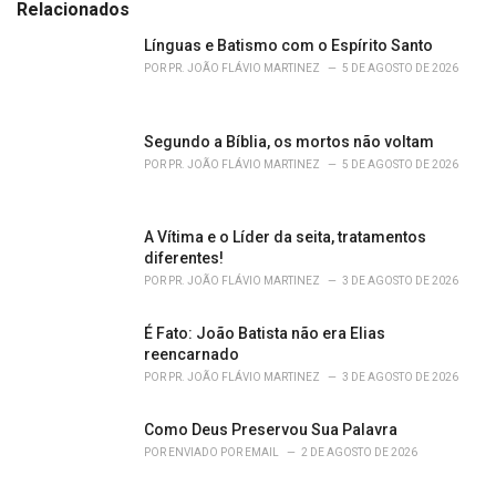
e
Relacionados
g
o
Línguas e Batismo com o Espírito Santo
r
POR
PR. JOÃO FLÁVIO MARTINEZ
5 DE AGOSTO DE 2026
i
e
s
Segundo a Bíblia, os mortos não voltam
:
POR
PR. JOÃO FLÁVIO MARTINEZ
5 DE AGOSTO DE 2026
A Vítima e o Líder da seita, tratamentos
diferentes!
POR
PR. JOÃO FLÁVIO MARTINEZ
3 DE AGOSTO DE 2026
É Fato: João Batista não era Elias
reencarnado
POR
PR. JOÃO FLÁVIO MARTINEZ
3 DE AGOSTO DE 2026
Como Deus Preservou Sua Palavra
POR
ENVIADO POR EMAIL
2 DE AGOSTO DE 2026