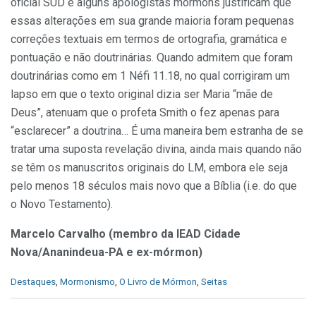
oficial SUD e alguns apologistas mórmons justificam que
essas alterações em sua grande maioria foram pequenas
correções textuais em termos de ortografia, gramática e
pontuação e não doutrinárias. Quando admitem que foram
doutrinárias como em 1 Néfi 11.18, no qual corrigiram um
lapso em que o texto original dizia ser Maria “mãe de
Deus”, atenuam que o profeta Smith o fez apenas para
“esclarecer” a doutrina… É uma maneira bem estranha de se
tratar uma suposta revelação divina, ainda mais quando não
se têm os manuscritos originais do LM, embora ele seja
pelo menos 18 séculos mais novo que a Bíblia (i.e. do que
o Novo Testamento).
Marcelo Carvalho (membro da IEAD Cidade
Nova/Ananindeua-PA e ex-mórmon)
C
Destaques
,
Mormonismo
,
O Livro de Mórmon
,
Seitas
a
t