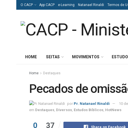
O CACP
App CACP
e-Learning
Natanael Rinaldi
Termos de U
HOME
SEITAS
MOVIMENTOS
ESTUDO
Home
Destaques
Pecados de omissão,
por
Pr. Natanael Rinaldi
10 de
em
Destaques
,
Diversos
,
Estudos Bíblicos
,
HotNews
0
37
Share on Facebook