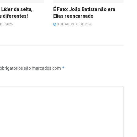
 Líder da seita,
É Fato: João Batista não era
 diferentes!
Elias reencarnado
DE 2026
3 DE AGOSTO DE 2026
*
obrigatórios são marcados com