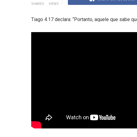
SHARES
VIEWS
Tiago
4.17
declara: “Portanto, aquele que sabe q