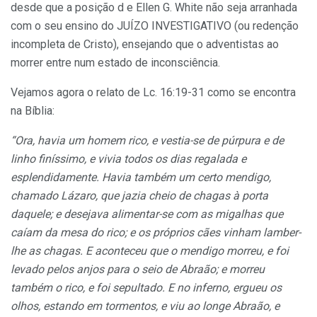
desde que a posição d e Ellen G. White não seja arranhada
com o seu ensino do JUÍZO INVESTIGATIVO (ou redenção
incompleta de Cristo), ensejando que o adventistas ao
morrer entre num estado de inconsciência.
Vejamos agora o relato de Lc. 16:19-31 como se encontra
na Bíblia:
“Ora, havia um homem rico, e vestia-se de púrpura e de
linho finíssimo, e vivia todos os dias regalada e
esplendidamente
. Havia também um certo mendigo,
chamado Lázaro, que jazia cheio de chagas à porta
daquele; e desejava alimentar-se com as migalhas que
caíam da mesa do rico; e os próprios cães vinham lamber-
lhe as chagas. E aconteceu que o mendigo morreu, e foi
levado pelos anjos para o seio de Abraão; e morreu
também o rico, e foi sepultado. E no inferno, ergueu os
olhos, estando em tormentos, e viu ao longe Abraão, e