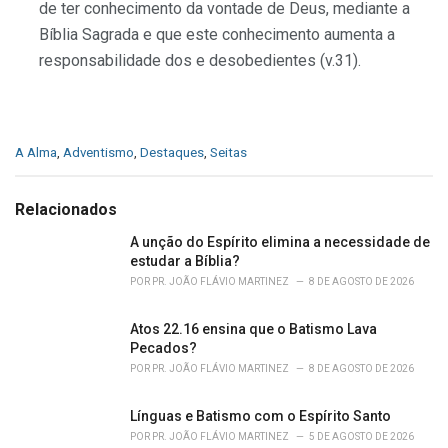
de ter conhecimento da vontade de Deus, mediante a
Bíblia Sagrada e que este conhecimento aumenta a
responsabilidade dos e desobedientes (v.31).
C
A Alma
,
Adventismo
,
Destaques
,
Seitas
a
t
e
Relacionados
g
o
A unção do Espírito elimina a necessidade de
r
estudar a Bíblia?
i
POR
PR. JOÃO FLÁVIO MARTINEZ
8 DE AGOSTO DE 2026
e
s
Atos 22.16 ensina que o Batismo Lava
:
Pecados?
POR
PR. JOÃO FLÁVIO MARTINEZ
8 DE AGOSTO DE 2026
Línguas e Batismo com o Espírito Santo
POR
PR. JOÃO FLÁVIO MARTINEZ
5 DE AGOSTO DE 2026