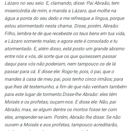
Lázaro no seu seio. E, clamando, disse: Pai Abraão, tem
misericórdia de mim, e manda a Lázaro, que molhe na
água a ponta do seu dedo e me refresque a língua, porque
estou atormentado nesta chama. Disse, porém, Abraão:
Filho, lembra-te de que recebeste os teus bens em tua vida,
e Lázaro somente males; e agora este é consolado e tu
atormentado. E, além disso, está posto um grande abismo
entre nós e vós, de sorte que os que quisessem passar
daqui para vós não poderiam, nem tampouco os de lá
passar para cá. E disse ele: Rogo-te, pois, ó pai, que o
mandes à casa de meu pai, pois tenho cinco irmãos; para
que lhes dê testemunho, a fim de que não venham também
para este lugar de tormento.Disse-lhe Abraão: eles têm
Moisés e os profetas; ouçam-nos. E disse ele: Não, pai
Abraão; mas, se algum dentre os mortos fosse ter com
eles, arrepender-se-iam. Porém, Abraão lhe disse: Se não
ouvem a Moisés e aos profetas, tampouco acreditarão,