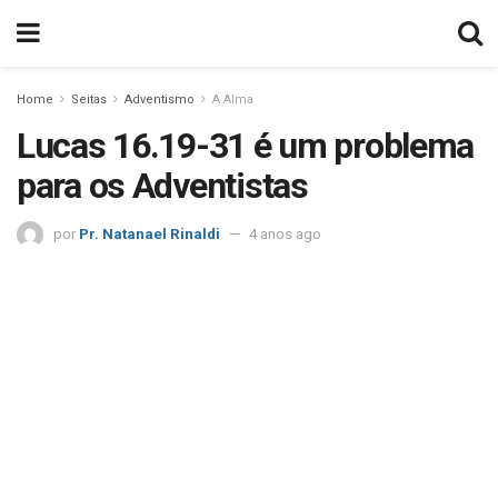
Home
Seitas
Adventismo
A Alma
Lucas 16.19-31 é um problema
para os Adventistas
por
Pr. Natanael Rinaldi
4 anos ago