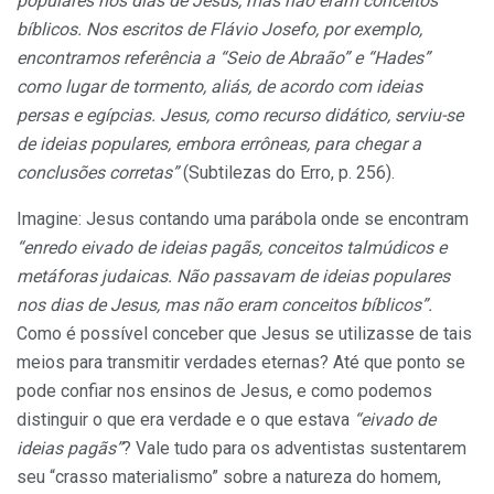
populares nos dias de Jesus, mas não eram conceitos
bíblicos. Nos escritos de Flávio Josefo, por exemplo,
encontramos referência a “Seio de Abraão” e “Hades”
como lugar de tormento, aliás, de acordo com ideias
persas e egípcias. Jesus, como recurso didático, serviu-se
de ideias populares, embora errôneas, para chegar a
conclusões corretas”
(Subtilezas do Erro, p. 256).
Imagine: Jesus contando uma parábola onde se encontram
“enredo eivado de ideias pagãs, conceitos talmúdicos e
metáforas judaicas. Não passavam de ideias populares
nos dias
de Jesus, mas não eram conceitos bíblicos”.
Como é possível conceber que Jesus se utilizasse de tais
meios para transmitir verdades eternas? Até que ponto se
pode confiar nos ensinos de Jesus, e como podemos
distinguir o que era verdade e o que estava
“eivado
de
ideias pagãs”
? Vale tudo para os adventistas sustentarem
seu “crasso materialismo” sobre a natureza do homem,