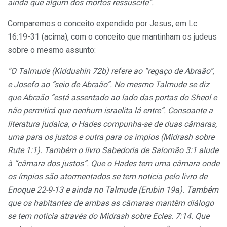
ainda que algum dos mortos ressuscite”.
Comparemos o conceito expendido por Jesus, em Lc.
16:19-31 (acima), com o conceito que mantinham os judeus
sobre o mesmo assunto:
“O Talmude (Kiddushin 72b) refere ao “regaço de Abraão”,
e Josefo ao “seio de Abraão”. No mesmo Talmude se diz
que Abraão “está assentado ao lado das portas do Sheol e
não permitirá que nenhum israelita lá entre”. Consoante a
literatura judaica, o Hades compunha-se de duas câmaras,
uma para os justos e outra para os ímpios (Midrash sobre
Rute 1:1). Também o livro Sabedoria de Salomão 3:1 alude
à “câmara dos justos”. Que o Hades tem uma câmara onde
os ímpios são atormentados se tem noticia pelo livro de
Enoque 22-9-13 e ainda no Talmude (Erubin 19a). Também
que os habitantes de ambas as câmaras mantêm diálogo
se tem notícia através do Midrash sobre Ecles. 7:14. Que