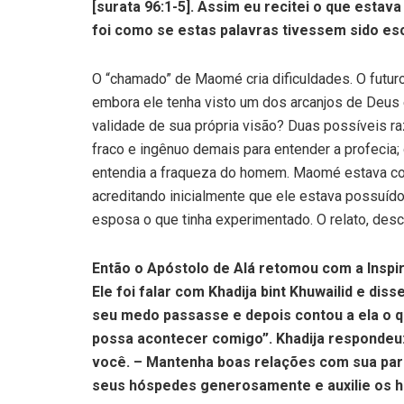
[surata 96:1-5]. Assim eu recitei o que estav
foi como se estas palavras tivessem sido e
O “chamado” de Maomé cria dificuldades. O futur
embora ele tenha visto um dos arcanjos de Deus 
validade de sua própria visão? Duas possíveis r
fraco e ingênuo demais para entender a profecia; 
entendia a fraqueza do homem. Maomé estava co
acreditando inicialmente que ele estava possuído 
esposa o que tinha experimentado. O relato, descr
Então o Apóstolo de Alá retomou com a Insp
Ele foi falar com Khadija bint Khuwailid e dis
seu medo passasse e depois contou a ela o q
possa acontecer comigo”. Khadija respondeu:
você. – Mantenha boas relações com sua pare
seus hóspedes generosamente e auxilie os hon