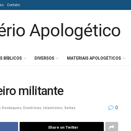
so
Contato
S BÍBLICOS
DIVERSOS
MATERIAIS APOLOGÉTICOS
ro militante
0
m
Destaques
,
Doutrinas
,
Islamismo
,
Seitas
Share on Twitter