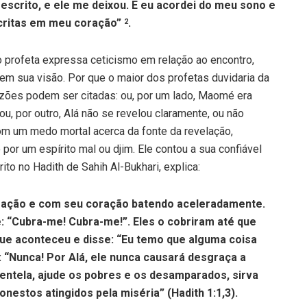
a escrito, e ele me deixou. E eu acordei do meu sono e
scritas em meu coração”
.
2
o profeta expressa ceticismo em relação ao encontro,
em sua visão. Por que o maior dos profetas duvidaria da
azões podem ser citadas: ou, por um lado, Maomé era
ou, por outro, Alá não se revelou claramente, ou não
m um medo mortal acerca da fonte da revelação,
por um espírito mal ou djim. Ele contou a sua confiável
ito no Hadith de Sahih Al-Bukhari, explica:
iração e com seu coração batendo aceleradamente.
se: “Cubra-me! Cubra-me!”. Eles o cobriram até que
ue aconteceu e disse: “Eu temo que alguma coisa
 “Nunca! Por Alá, ele nunca causará desgraça a
ntela, ajude os pobres e os desamparados, sirva
estos atingidos pela miséria” (Hadith 1:1,3).