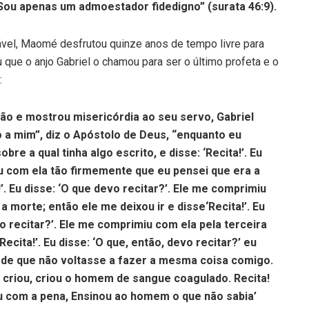
Sou apenas um admoestador fidedigno” (surata 46:9).
ável, Maomé desfrutou quinze anos de tempo livre para
u que o anjo Gabriel o chamou para ser o último profeta e o
:
o e mostrou misericórdia ao seu servo, Gabriel
 a mim”, diz o Apóstolo de Deus, “enquanto eu
e a qual tinha algo escrito, e disse: ‘Recita!’. Eu
iu com ela tão firmemente que eu pensei que era a
!’. Eu disse: ‘O que devo recitar?’. Ele me comprimiu
morte; então ele me deixou ir e disse‘Recita!’. Eu
vo recitar?’. Ele me comprimiu com ela pela terceira
ecita!’. Eu disse: ‘O que, então, devo recitar?’ eu
im de que não voltasse a fazer a mesma coisa comigo.
 criou, criou o homem de sangue coagulado. Recita!
u com a pena, Ensinou ao homem o que não sabia’