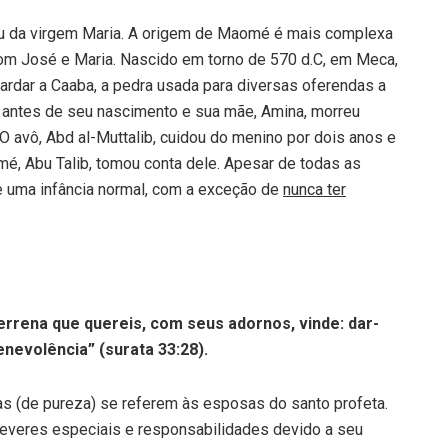
eu da virgem Maria. A origem de Maomé é mais complexa
com José e Maria. Nascido em torno de 570 d.C, em Meca,
ardar a Caaba, a pedra usada para diversas oferendas a
 antes de seu nascimento e sua mãe, Amina, morreu
 avô, Abd al-Muttalib, cuidou do menino por dois anos e
é, Abu Talib, tomou conta dele. Apesar de todas as
 uma infância normal, com a exceção de
nunca ter
terrena que quereis, com seus adornos, vinde: dar-
enevolência” (surata 33:28).
as (de pureza) se referem às esposas do santo profeta.
deveres especiais e responsabilidades devido a seu