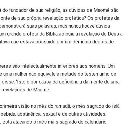
é do fundador de sua religião, as dúvidas de Maomé são
fonte de sua própria revelação profética? Os profetas da
demonstrará suas palavras, mas nunca houve dúvida
um grande profeta da Bíblia atribuiu a revelação de Deus a
itava que estava possuído por um demônio depois de
lheres são intelectualmente inferiores aos homens. Um
 de uma mulher não equivale à metade do testemunho de
disse: ‘Isto é por causa da deficiência da mente de uma
 as revelações de Maomé.
rimeira visão no mês do ramadã, o mês sagrado do islã,
bida, abstinência sexual e de outras atividades.
, está atacando o mês mais sagrado do calendário