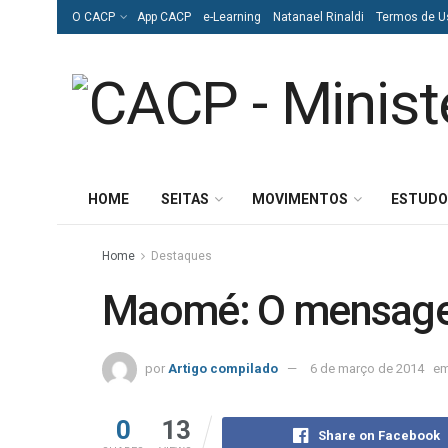
O CACP
App CACP
e-Learning
Natanael Rinaldi
Termos de U
HOME
SEITAS
MOVIMENTOS
ESTUDO
Home
Destaques
Maomé: O mensagei
por
Artigo compilado
6 de março de 2014
e
0
13
Share on Facebook