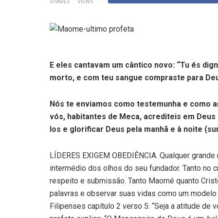
SHARES
VIEWS
E eles cantavam um cântico novo: “Tu és digno
morto, e com teu sangue compraste para Deus 
Nós te enviamos como testemunha e como an
vós, habitantes de Meca, acrediteis em Deus
los e glorificar Deus pela manhã e à noite (sur
LÍDERES EXIGEM OBEDIÊNCIA. Qualquer grande rel
intermédio dos olhos do seu fundador. Tanto no c
respeito e submissão. Tanto Maomé quanto Crist
palavras e observar suas vidas como um modelo p
Filipenses capítulo 2 verso 5: “Seja a atitude d