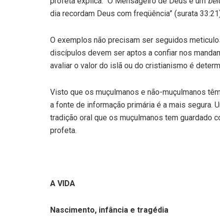
profeta explica: “O Mensageiro de Deus é um
bel
dia recordam Deus com freqüência” (surata 33:21)
O exemplos não precisam ser seguidos meticulo
discípulos devem ser aptos a confiar nos mandame
avaliar o valor do islã ou do cristianismo é det
Visto que os muçulmanos e não-muçulmanos têm 
a fonte de informação primária é a mais segura. 
tradição oral que os muçulmanos tem guardado c
profeta.
A VIDA
Nascimento, infância e tragédia