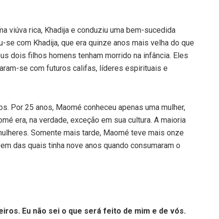
a viúva rica, Khadija e conduziu uma bem-sucedida
ou-se com Khadija, que era quinze anos mais velha do que
s dois filhos homens tenham morrido na infância. Eles
ram-se com futuros califas, líderes espirituais e
nos. Por 25 anos, Maomé conheceu apenas uma mulher,
omé era, na verdade, exceção em sua cultura. A maioria
mulheres. Somente mais tarde, Maomé teve mais onze
vem das quais tinha nove anos quando consumaram o
ros. Eu não sei o que será feito de mim e de vós.