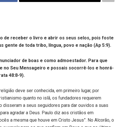
 de receber o livro e abrir os seus selos, pois foste
gente de toda tribo, língua, povo e nação (Ap 5:9).
unciador de boas e como admoestador. Para que
 e no Seu Mensageiro e possais socorrê-los e honrá-
ata 48:8-9).
igião deve ser conhecida, em primeiro lugar, por
ristianismo quanto no islã, os fundadores requerem
o disseram a seus seguidores para dar ouvidos a suas
ara agradar a Deus. Paulo diz aos cristãos em
e vocês a mesma que houve em Cristo Jesus”. No Alcorão, o