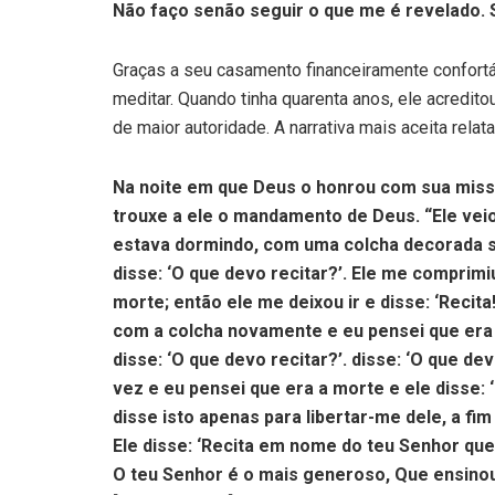
Não faço senão seguir o que me é revelado. 
Graças a seu casamento financeiramente confort
meditar. Quando tinha quarenta anos, ele acredito
de maior autoridade. A narrativa mais aceita relata
Na noite em que Deus o honrou com sua missã
trouxe a ele o mandamento de Deus. “Ele veio
estava dormindo, com uma colcha decorada sobr
disse: ‘O que devo recitar?’. Ele me comprim
morte; então ele me deixou ir e disse: ‘Recita
com a colcha novamente e eu pensei que era a 
disse: ‘O que devo recitar?’. disse: ‘O que de
vez e eu pensei que era a morte e ele disse: ‘R
disse isto apenas para libertar-me dele, a f
Ele disse: ‘Recita em nome do teu Senhor que
O teu Senhor é o mais generoso, Que ensino