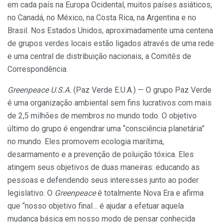
em cada país na Europa Oci­dental, muitos países asiáticos,
no Canadá, no México, na Costa Rica, na Argentina e no
Brasil. Nos Estados Unidos, aproximada­mente uma centena
de grupos verdes locais estão ligados através de uma rede
e uma central de distribuição nacionais, a Comitês de
Correspondência.
Greenpeace U.S.A.
(Paz Verde E.U.A.) — O grupo Paz Verde
é uma organização ambiental sem fins lucrativos com mais
de 2,5 milhões de membros no mundo todo. O objetivo
último do grupo é engendrar uma “consciência planetária”
no mundo. Eles pro­movem ecologia marítima,
desarmamento e a prevenção de polui­ção tóxica. Eles
atingem seus objetivos de duas maneiras: educan­do as
pessoas e defendendo seus interesses junto ao poder
legisla­tivo. O
Greenpeace
é totalmente Nova Era e afirma
que “nosso objetivo final… é ajudar a efetuar aquela
mudança básica em nosso modo de pensar conhecida