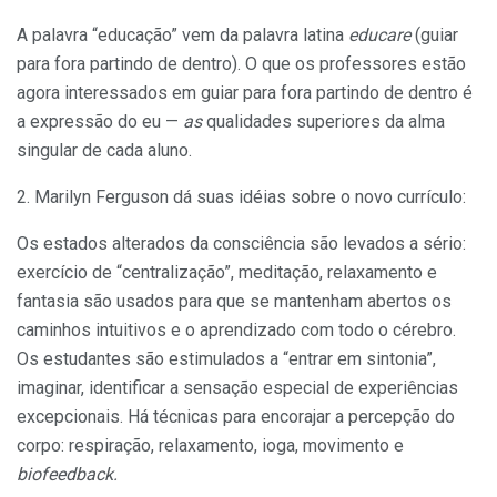
A palavra “educação” vem da palavra latina
educare
(guiar
para fora partindo de dentro). O que os professo­res estão
agora interessados em guiar para fora partindo de dentro é
a expressão do eu —
as
qualidades superiores da alma
singular de cada aluno.
2. Marilyn Ferguson dá suas idéias sobre o novo currículo:
Os estados alterados da consciência são levados a sério:
exercício de “centralização”, meditação, relaxamento e
fantasia são usados para que se mantenham abertos os
caminhos intuitivos e o aprendizado com todo o cére­bro.
Os estudantes são estimulados a “entrar em sinto­nia”,
imaginar, identificar a sensação especial de expe­riências
excepcionais. Há técnicas para encorajar a per­cepção do
corpo: respiração, relaxamento, ioga, movi­mento e
biofeedback.