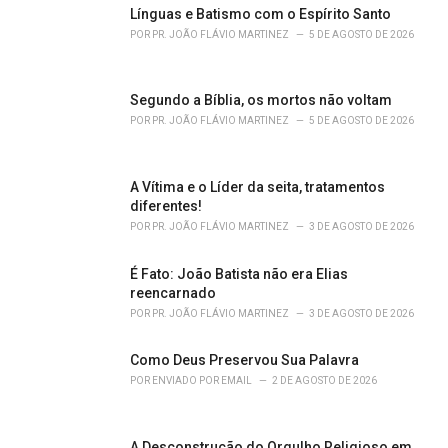
r
Línguas e Batismo com o Espírito Santo
i
POR
PR. JOÃO FLÁVIO MARTINEZ
5 DE AGOSTO DE 2026
e
s
:
Segundo a Bíblia, os mortos não voltam
POR
PR. JOÃO FLÁVIO MARTINEZ
5 DE AGOSTO DE 2026
A Vítima e o Líder da seita, tratamentos
diferentes!
POR
PR. JOÃO FLÁVIO MARTINEZ
3 DE AGOSTO DE 2026
É Fato: João Batista não era Elias
reencarnado
POR
PR. JOÃO FLÁVIO MARTINEZ
3 DE AGOSTO DE 2026
Como Deus Preservou Sua Palavra
POR
ENVIADO POR EMAIL
2 DE AGOSTO DE 2026
A Desconstrução do Orgulho Religioso em