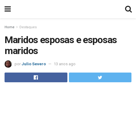
Home
Destaques
Maridos esposas e esposas
maridos
por
Julio Severo
13 anos ago