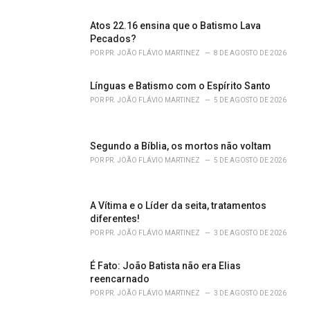
e
s
Atos 22.16 ensina que o Batismo Lava
:
Pecados?
POR
PR. JOÃO FLÁVIO MARTINEZ
8 DE AGOSTO DE 2026
Línguas e Batismo com o Espírito Santo
POR
PR. JOÃO FLÁVIO MARTINEZ
5 DE AGOSTO DE 2026
Segundo a Bíblia, os mortos não voltam
POR
PR. JOÃO FLÁVIO MARTINEZ
5 DE AGOSTO DE 2026
A Vítima e o Líder da seita, tratamentos
diferentes!
POR
PR. JOÃO FLÁVIO MARTINEZ
3 DE AGOSTO DE 2026
É Fato: João Batista não era Elias
reencarnado
POR
PR. JOÃO FLÁVIO MARTINEZ
3 DE AGOSTO DE 2026