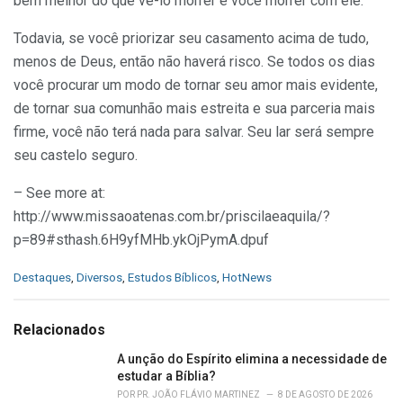
bem melhor do que vê-lo morrer e você morrer com ele.
Todavia, se você priorizar seu casamento acima de tudo,
menos de Deus, então não haverá risco. Se todos os dias
você procurar um modo de tornar seu amor mais evidente,
de tornar sua comunhão mais estreita e sua parceria mais
firme, você não terá nada para salvar. Seu lar será sempre
seu castelo seguro.
– See more at:
http://www.missaoatenas.com.br/priscilaeaquila/?
p=89#sthash.6H9yfMHb.ykOjPymA.dpuf
C
Destaques
,
Diversos
,
Estudos Bíblicos
,
HotNews
a
t
e
Relacionados
g
o
A unção do Espírito elimina a necessidade de
r
estudar a Bíblia?
i
POR
PR. JOÃO FLÁVIO MARTINEZ
8 DE AGOSTO DE 2026