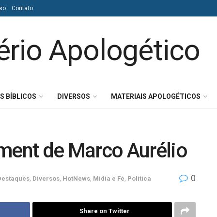
so
Contato
S BÍBLICOS
DIVERSOS
MATERIAIS APOLOGÉTICOS
ent de Marco Aurélio
0
Destaques
,
Diversos
,
HotNews
,
Mídia e Fé
,
Política
Share on Twitter