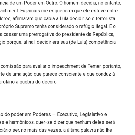
ência de um Poder em Outro. O homem decidiu, no entanto,
eachment. Eu jamais me esquecerei que ele esteve entre
s, afirmaram que cabia a Lula decidir se o terrorista
 próprio Supremo tenha considerado o refúgio ilegal. E o
a cassar uma prerrogativa do presidente da República,
o porque, afinal, decidir era sua (de Lula) competência
 comissão para avaliar o impeachment de Temer, portanto,
arte de uma ação que parece consciente e que conduz à
rolário a quebra do decoro.
ção do poder em Poderes — Executivo, Legislativo e
es e harmônicos, quer-se dizer que nenhum deles será
iário ser, no mais das vezes, a última palavra não lhe