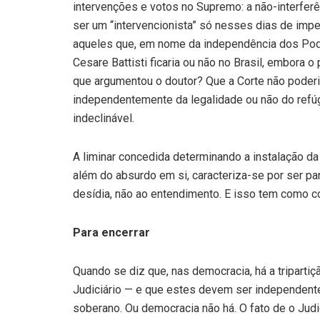
intervenções e votos no Supremo: a não-interfer
ser um “intervencionista” só nesses dias de imp
aqueles que, em nome da independência dos Podere
Cesare Battisti ficaria ou não no Brasil, embora o
que argumentou o doutor? Que a Corte não poderi
independentemente da legalidade ou não do refúgi
indeclinável.
A liminar concedida determinando a instalação da
além do absurdo em si, caracteriza-se por ser p
desídia, não ao entendimento. E isso tem como co
Para encerrar
Quando se diz que, nas democracia, há a triparti
Judiciário — e que estes devem ser independent
soberano. Ou democracia não há. O fato de o Judic