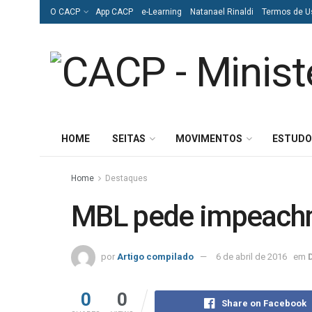
O CACP
App CACP
e-Learning
Natanael Rinaldi
Termos de U
HOME
SEITAS
MOVIMENTOS
ESTUDO
Home
Destaques
MBL pede impeachm
por
Artigo compilado
6 de abril de 2016
em
0
0
Share on Facebook