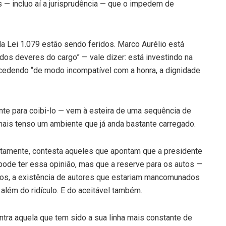
s — incluo aí a jurisprudência — que o impedem de
da Lei 1.079 estão sendo feridos. Marco Aurélio está
s deveres do cargo” — vale dizer: está investindo na
rocedendo “de modo incompatível com a honra, a dignidade
mente para coibi-lo — vem à esteira de uma sequência de
mais tenso um ambiente que já anda bastante carregado.
rtamente, contesta aqueles que apontam que a presidente
ode ter essa opinião, mas que a reserve para os autos —
lvos, a existência de autores que estariam mancomunados
além do ridículo. E do aceitável também.
ntra aquela que tem sido a sua linha mais constante de