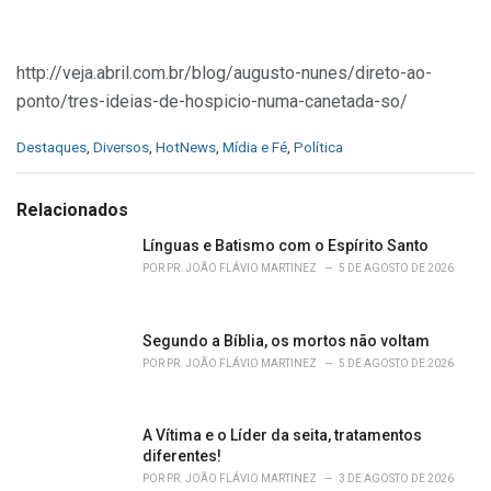
http://veja.abril.com.br/blog/augusto-nunes/direto-ao-
ponto/tres-ideias-de-hospicio-numa-canetada-so/
C
Destaques
,
Diversos
,
HotNews
,
Mídia e Fé
,
Política
a
t
e
Relacionados
g
o
Línguas e Batismo com o Espírito Santo
r
POR
PR. JOÃO FLÁVIO MARTINEZ
5 DE AGOSTO DE 2026
i
e
s
Segundo a Bíblia, os mortos não voltam
:
POR
PR. JOÃO FLÁVIO MARTINEZ
5 DE AGOSTO DE 2026
A Vítima e o Líder da seita, tratamentos
diferentes!
POR
PR. JOÃO FLÁVIO MARTINEZ
3 DE AGOSTO DE 2026