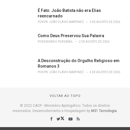
É Fato: João Batista não era Elias
reencarnado
POR
PR. JOÃO FLÁVIO MARTINEZ
3 DE AGOSTO DE 2026
Como Deus Preservou Sua Palavra
POR
ENVIADO POR EMAIL
2 DE AGOSTO DE 2026
A Desconstrução do Orgulho Religioso em
Romanos 3
POR
PR. JOÃO FLÁVIO MARTINEZ
4 DE AGOSTO DE 2026
VOLTAR AO TOPO
© 2022 CACP - Ministério Apologético. Todos os direitos
reservados. Desenvolvimento e Hospedagem by
M31 Tecnologia
.