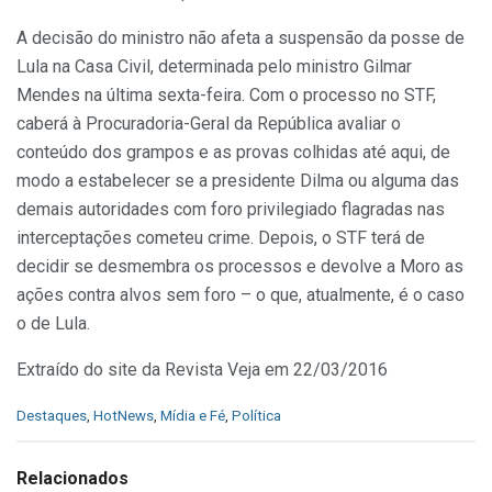
A decisão do ministro não afeta a suspensão da posse de
Lula na Casa Civil, determinada pelo ministro Gilmar
Mendes na última sexta-feira. Com o processo no STF,
caberá à Procuradoria-Geral da República avaliar o
conteúdo dos grampos e as provas colhidas até aqui, de
modo a estabelecer se a presidente Dilma ou alguma das
demais autoridades com foro privilegiado flagradas nas
interceptações cometeu crime. Depois, o STF terá de
decidir se desmembra os processos e devolve a Moro as
ações contra alvos sem foro – o que, atualmente, é o caso
o de Lula.
Extraído do site da Revista Veja em 22/03/2016
C
Destaques
,
HotNews
,
Mídia e Fé
,
Política
a
t
e
Relacionados