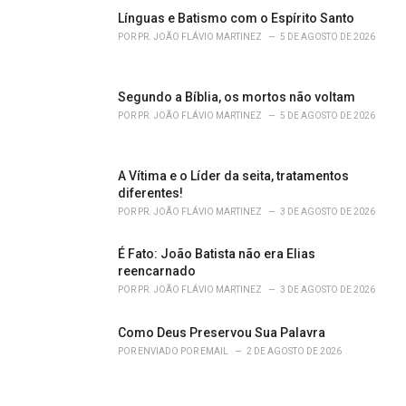
g
o
Línguas e Batismo com o Espírito Santo
r
POR
PR. JOÃO FLÁVIO MARTINEZ
5 DE AGOSTO DE 2026
i
e
s
Segundo a Bíblia, os mortos não voltam
:
POR
PR. JOÃO FLÁVIO MARTINEZ
5 DE AGOSTO DE 2026
A Vítima e o Líder da seita, tratamentos
diferentes!
POR
PR. JOÃO FLÁVIO MARTINEZ
3 DE AGOSTO DE 2026
É Fato: João Batista não era Elias
reencarnado
POR
PR. JOÃO FLÁVIO MARTINEZ
3 DE AGOSTO DE 2026
Como Deus Preservou Sua Palavra
POR
ENVIADO POR EMAIL
2 DE AGOSTO DE 2026