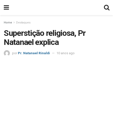
Home
Destaques
Superstição religiosa, Pr
Natanael explica
por
Pr. Natanael Rinaldi
10 anos ago