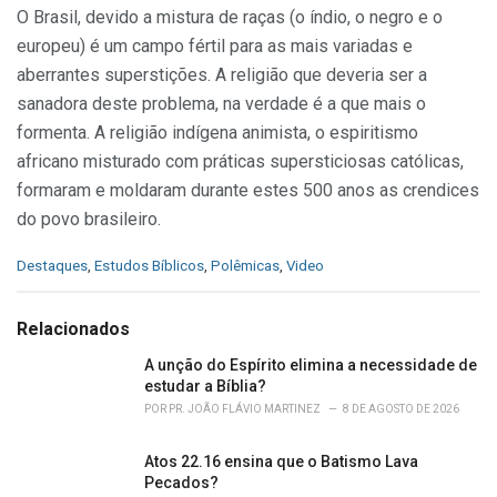
O Brasil, devido a mistura de raças (o índio, o negro e o
europeu) é um campo fértil para as mais variadas e
aberrantes superstições. A religião que deveria ser a
sanadora deste problema, na verdade é a que mais o
formenta. A religião indígena animista, o espiritismo
africano misturado com práticas supersticiosas católicas,
formaram e moldaram durante estes 500 anos as crendices
do povo brasileiro.
C
Destaques
,
Estudos Bíblicos
,
Polêmicas
,
Video
a
t
e
Relacionados
g
o
A unção do Espírito elimina a necessidade de
r
estudar a Bíblia?
i
POR
PR. JOÃO FLÁVIO MARTINEZ
8 DE AGOSTO DE 2026
e
s
Atos 22.16 ensina que o Batismo Lava
:
Pecados?