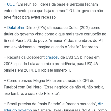
–
UOL
: “Em reunião, líderes da base e Berzoini fecham
entendimento para que haja recesso”. O fato: governo não
teve força para evitar recesso.
–
Datafolha
: Dilma (37%) ultrapassou Collor (20%) como
titular do governo visto como o que mais teve corrupção no
Brasil. Para 59% do povo, “a maioria” dos membros do PT
tem envolvimento. Imagine quando o “chefe” for preso.
– Receita da Odebrecht
cresceu
de US$ 5,5 bilhões em
2003, quando Lula assumiu a presidência, para US$ 46
bilhões em 2014. É o lobista número 1.
– Como ironizou Magno Malta em sessão da CPI do
Futebol com Del Nero: “Esse negócio de não vi, não sabia,
não lembro, é coisa do Planalto”.
– Brasil precisa de “mais Estado” e “menos mercado”,
diz
líder do governo
na Câmara, José Guimarães (PT-CE). Como