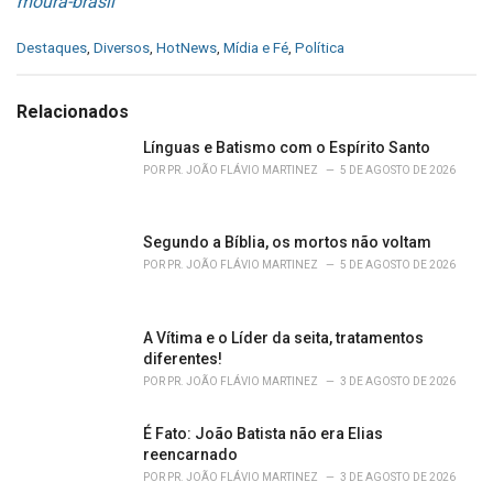
moura-brasil
C
Destaques
,
Diversos
,
HotNews
,
Mídia e Fé
,
Política
a
t
e
Relacionados
g
o
Línguas e Batismo com o Espírito Santo
r
POR
PR. JOÃO FLÁVIO MARTINEZ
5 DE AGOSTO DE 2026
i
e
s
Segundo a Bíblia, os mortos não voltam
:
POR
PR. JOÃO FLÁVIO MARTINEZ
5 DE AGOSTO DE 2026
A Vítima e o Líder da seita, tratamentos
diferentes!
POR
PR. JOÃO FLÁVIO MARTINEZ
3 DE AGOSTO DE 2026
É Fato: João Batista não era Elias
reencarnado
POR
PR. JOÃO FLÁVIO MARTINEZ
3 DE AGOSTO DE 2026