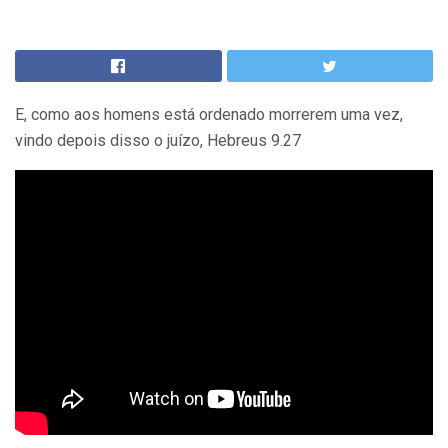
E, como aos homens está ordenado morrerem uma vez,
vindo depois disso o juízo, Hebreus 9.27