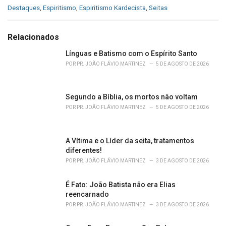
C
Destaques
,
Espiritismo
,
Espiritismo Kardecista
,
Seitas
a
t
e
Relacionados
g
o
Línguas e Batismo com o Espírito Santo
r
POR
PR. JOÃO FLÁVIO MARTINEZ
5 DE AGOSTO DE 2026
i
e
s
Segundo a Bíblia, os mortos não voltam
:
POR
PR. JOÃO FLÁVIO MARTINEZ
5 DE AGOSTO DE 2026
A Vítima e o Líder da seita, tratamentos
diferentes!
POR
PR. JOÃO FLÁVIO MARTINEZ
3 DE AGOSTO DE 2026
É Fato: João Batista não era Elias
reencarnado
POR
PR. JOÃO FLÁVIO MARTINEZ
3 DE AGOSTO DE 2026