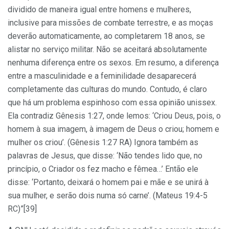
dividido de maneira igual entre homens e mulheres,
inclusive para missões de combate terrestre, e as moças
deverão automaticamente, ao completarem 18 anos, se
alistar no serviço militar. Não se aceitará absolutamente
nenhuma diferença entre os sexos. Em resumo, a diferença
entre a masculinidade e a feminilidade desaparecerá
completamente das culturas do mundo. Contudo, é claro
que há um problema espinhoso com essa opinião unissex.
Ela contradiz Gênesis 1:27, onde lemos: ‘Criou Deus, pois, o
homem à sua imagem, à imagem de Deus o criou; homem e
mulher os criou’. (Gênesis 1:27 RA) Ignora também as
palavras de Jesus, que disse: ‘Não tendes lido que, no
princípio, o Criador os fez macho e fêmea…’ Então ele
disse: ‘Portanto, deixará o homem pai e mãe e se unirá à
sua mulher, e serão dois numa só carne’. (Mateus 19:4-5
RC)”[39]