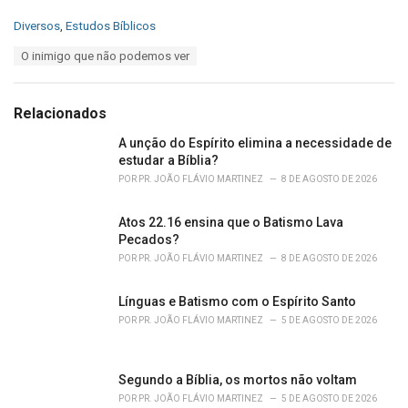
C
Diversos
,
Estudos Bíblicos
a
T
O inimigo que não podemos ver
t
a
e
g
g
s
o
Relacionados
:
r
i
A unção do Espírito elimina a necessidade de
e
estudar a Bíblia?
s
POR
PR. JOÃO FLÁVIO MARTINEZ
8 DE AGOSTO DE 2026
:
Atos 22.16 ensina que o Batismo Lava
Pecados?
POR
PR. JOÃO FLÁVIO MARTINEZ
8 DE AGOSTO DE 2026
Línguas e Batismo com o Espírito Santo
POR
PR. JOÃO FLÁVIO MARTINEZ
5 DE AGOSTO DE 2026
Segundo a Bíblia, os mortos não voltam
POR
PR. JOÃO FLÁVIO MARTINEZ
5 DE AGOSTO DE 2026