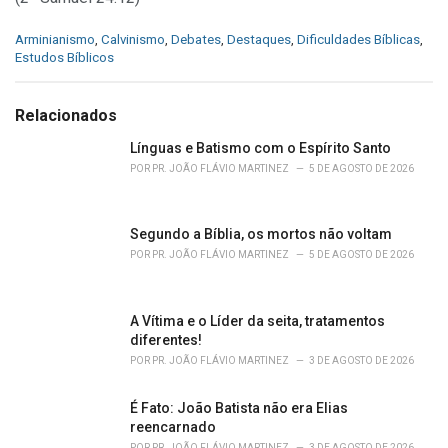
C
Arminianismo
,
Calvinismo
,
Debates
,
Destaques
,
Dificuldades Bíblicas
,
a
Estudos Bíblicos
t
e
g
Relacionados
o
r
Línguas e Batismo com o Espírito Santo
i
POR
PR. JOÃO FLÁVIO MARTINEZ
5 DE AGOSTO DE 2026
e
s
:
Segundo a Bíblia, os mortos não voltam
POR
PR. JOÃO FLÁVIO MARTINEZ
5 DE AGOSTO DE 2026
A Vítima e o Líder da seita, tratamentos
diferentes!
POR
PR. JOÃO FLÁVIO MARTINEZ
3 DE AGOSTO DE 2026
É Fato: João Batista não era Elias
reencarnado
POR
PR. JOÃO FLÁVIO MARTINEZ
3 DE AGOSTO DE 2026