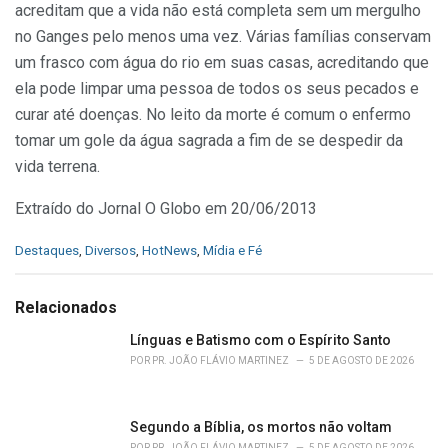
acreditam que a vida não está completa sem um mergulho
no Ganges pelo menos uma vez. Várias famílias conservam
um frasco com água do rio em suas casas, acreditando que
ela pode limpar uma pessoa de todos os seus pecados e
curar até doenças. No leito da morte é comum o enfermo
tomar um gole da água sagrada a fim de se despedir da
vida terrena.
Extraído do Jornal O Globo em 20/06/2013
C
Destaques
,
Diversos
,
HotNews
,
Mídia e Fé
a
t
e
Relacionados
g
o
Línguas e Batismo com o Espírito Santo
r
POR
PR. JOÃO FLÁVIO MARTINEZ
5 DE AGOSTO DE 2026
i
e
s
Segundo a Bíblia, os mortos não voltam
:
POR
PR. JOÃO FLÁVIO MARTINEZ
5 DE AGOSTO DE 2026