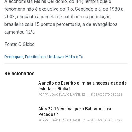
A economista Maína Celidônio, do IPP, lembra que o
fenômeno não é exclusivo do Rio. Segundo ela, de 1980 a
2003, enquanto a parcela de católicos na população
brasileira caiu 15 pontos percentuais, a de evangélicos
aumentou 12%.
Fonte: O Globo
C
Destaques
,
Estatísticas
,
HotNews
,
Mídia e Fé
a
t
e
Relacionados
g
o
A unção do Espírito elimina a necessidade de
r
estudar a Bíblia?
i
POR
PR. JOÃO FLÁVIO MARTINEZ
8 DE AGOSTO DE 2026
e
s
Atos 22.16 ensina que o Batismo Lava
:
Pecados?
POR
PR. JOÃO FLÁVIO MARTINEZ
8 DE AGOSTO DE 2026