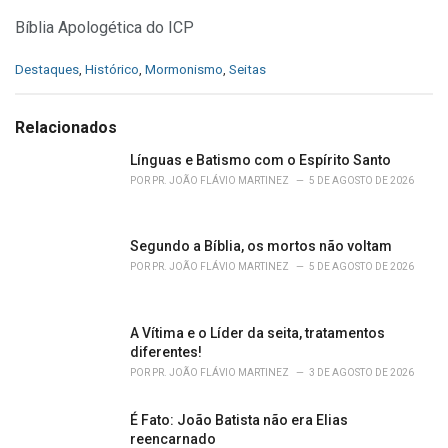
Bíblia Apologética do ICP
C
Destaques
,
Histórico
,
Mormonismo
,
Seitas
a
t
e
Relacionados
g
o
Línguas e Batismo com o Espírito Santo
r
POR
PR. JOÃO FLÁVIO MARTINEZ
5 DE AGOSTO DE 2026
i
e
s
Segundo a Bíblia, os mortos não voltam
:
POR
PR. JOÃO FLÁVIO MARTINEZ
5 DE AGOSTO DE 2026
A Vítima e o Líder da seita, tratamentos
diferentes!
POR
PR. JOÃO FLÁVIO MARTINEZ
3 DE AGOSTO DE 2026
É Fato: João Batista não era Elias
reencarnado