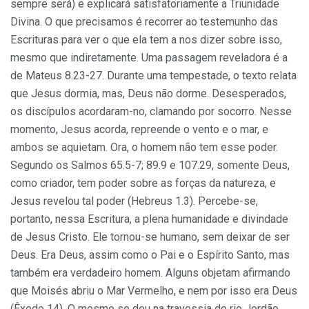
sempre será) e explicará satisfatoriamente a Triunidade
Divina. O que precisamos é recorrer ao testemunho das
Escrituras para ver o que ela tem a nos dizer sobre isso,
mesmo que indiretamente. Uma passagem reveladora é a
de Mateus 8.23-27. Durante uma tempestade, o texto relata
que Jesus dormia, mas, Deus não dorme. Desesperados,
os discípulos acordaram-no, clamando por socorro. Nesse
momento, Jesus acorda, repreende o vento e o mar, e
ambos se aquietam. Ora, o homem não tem esse poder.
Segundo os Salmos 65.5-7; 89.9 e 107.29, somente Deus,
como criador, tem poder sobre as forças da natureza, e
Jesus revelou tal poder (Hebreus 1.3). Percebe-se,
portanto, nessa Escritura, a plena humanidade e divindade
de Jesus Cristo. Ele tornou-se humano, sem deixar de ser
Deus. Era Deus, assim como o Pai e o Espírito Santo, mas
também era verdadeiro homem. Alguns objetam afirmando
que Moisés abriu o Mar Vermelho, e nem por isso era Deus
(Êxodo 14). O mesmo se deu na travessia do rio Jordão,