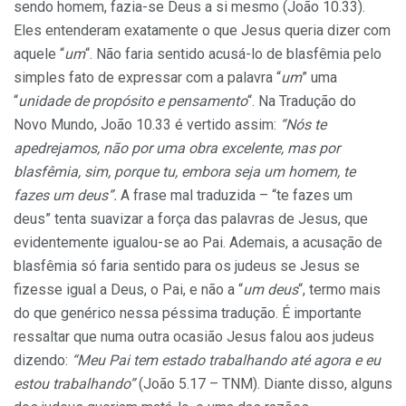
sendo homem, fazia-se Deus a si mesmo (João 10.33).
Eles entenderam exatamente o que Jesus queria dizer com
aquele “
um
“. Não faria sentido acusá-lo de blasfêmia pelo
simples fato de expressar com a palavra “
um
” uma
“
unidade de propósito e pensamento
“. Na Tradução do
Novo Mundo, João 10.33 é vertido assim:
“Nós te
apedrejamos, não por uma obra excelente, mas por
blasfêmia, sim, porque tu, embora seja um homem, te
fazes um deus”.
A frase mal traduzida – “te fazes um
deus” tenta suavizar a força das palavras de Jesus, que
evidentemente igualou-se ao Pai. Ademais, a acusação de
blasfêmia só faria sentido para os judeus se Jesus se
fizesse igual a Deus, o Pai, e não a “
um deus
“, termo mais
do que genérico nessa péssima tradução. É importante
ressaltar que numa outra ocasião Jesus falou aos judeus
dizendo:
“Meu Pai tem estado trabalhando até agora e eu
estou trabalhando”
(João 5.17 – TNM). Diante disso, alguns