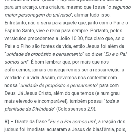
para um arcanjo, uma criatura, mesmo que fosse “
o segundo
maior personagem do universo
“, afirmar tudo isso.
Entretanto, não o seria para aquele que, junto com o Pai e o
Espírito Santo, vive e reina para sempre. Portanto, pelos
versículos precedentes a João 10.30, fica claro que, se o
Pai e o Filho são fontes da vida, então Jesus foi além da
“
unidade de propósito e pensamento
” ao dizer “
Eu e o Pai
somos um
“. É bom lembrar que, por mais que nos
esforcemos, jamais conseguiremos ser a ressurreição, a
verdade e a vida. Assim, devemos nos contentar com
nossa “
unidade de propósito e pensamento
” para com
Deus. Já Jesus Cristo, além do que temos (e num grau
mais elevado e incomparável), também possui “
toda a
plenitude da Divindade
” (Colossenses 2.9).
B) –
Diante da frase “
Eu e o Pai somos um
“, a reação dos
judeus foi imediata: acusaram a Jesus de blasfêmia, pois,