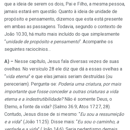
que a ideia de serem os dois, Pai e Filho, a mesma pessoa,
jamais estará em questão. Quanto à ideia de unidade de
propósito e pensamento, dizemos que esta está presente
em ambas as passagens. Todavia, segundo o contexto de
João 10.30, há muito mais incluído do que simplesmente
“
unidade de propósito e pensamento
“. Acompanhe os
seguintes raciocínios…
A) –
Nesse capítulo, Jesus fala diversas vezes de suas
ovelhas. No versículo 28 ele diz que dá a essas ovelhas a
“
vida eterna
” e que elas jamais seriam destruídas (ou
pereceriam). Pergunta-se:
Poderia uma criatura, por mais
importante que fosse conceder a outras criaturas a vida
eterna e a indestrutibilidade?
Não é somente Deus, o
Eterno, a fonte da vida? (Salmo 36.9; Atos 17.27, 28).
Contudo, Jesus disse de si mesmo: “
Eu sou a ressurreição
e a vida
” (João 11.25). Disse mais: “
Eu sou o caminho, a
verdade e a vida
” (João 14.6). Seria pedantismo demais