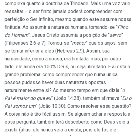
complexa quanto à doutrina da Trindade. Mais uma vez vale
ressaltar – o ser finito jamais poderá compreender com
perfeição o Ser Infinito, mesmo quando este assume nossa
finitude. Ao assumir a natureza humana, tornando-se “
Filho
do Homem
“, Jesus Cristo assumiu a posição de “
servo
”
(Filipenses 2.6 e 7). Tornou-se “
menor
” que os anjos, sem
se tornar inferior a eles (Hebreus 2.9). Assim, sua
humanidade, como a nossa, era limitada; mas, por outro
lado, ele ainda era 100% Deus, ou seja, ilimitado. E aí está o
grande problema: como compreender que numa única
pessoa pudesse haver duas naturezas opostas
naturalmente entre si? Ao mesmo tempo em que dizia “
o
Pai é maior do que eu
” (João 14.28), também afirmava “
Eu o
Pai somos um
” (João 10.30). Como resolver essa questão?
A coisa não é tão fácil assim. Se alguém achar a resposta a
essa pergunta, também terá descoberto como Deus veio a
existir (aliás, ele nunca veio a existir, pois ele foi, é e