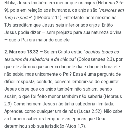
Bíblia, Jesus também era menor que os anjos (Hebreus 2.6-
9), pois em relação aos humanos, os anjos são “
maiores em
força e poder
” (IIPedro 2.11). Entretanto, nem mesmo as
TJs acreditam que Jesus seja inferior aos anjos. Então
Jesus podia dizer — sem prejuízo para sua natureza divina
— que o Pai era maior do que ele.
2. Marcos 13.32
— Se em Cristo estão “
ocultos todos os
tesouros da sabedoria e da ciência
” (Colossenses 2.3), por
que ele afirmou que acerca daquele dia e daquela hora ele
não sabia, mas unicamente o Pai? Essa é uma pergunta de
difícil resposta; contudo, convém lembrar-se do seguinte:
Jesus disse que os anjos também não sabiam; sendo
assim, o que foi feito menor também não saberia (Hebreus
2.9). Como homem Jesus não tinha sabedoria ilimitada.
Aprendeu como qualquer um de nós (Lucas 2.52). Não cabe
ao homem saber os tempos e as épocas que Deus
determinou sob sua jurisdição (Atos 1.7).