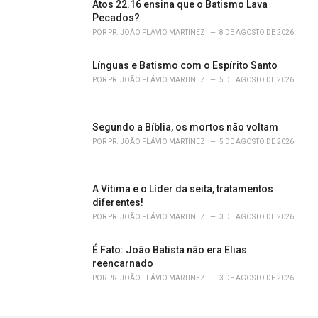
Atos 22.16 ensina que o Batismo Lava
:
Pecados?
POR
PR. JOÃO FLÁVIO MARTINEZ
8 DE AGOSTO DE 2026
Línguas e Batismo com o Espírito Santo
POR
PR. JOÃO FLÁVIO MARTINEZ
5 DE AGOSTO DE 2026
Segundo a Bíblia, os mortos não voltam
POR
PR. JOÃO FLÁVIO MARTINEZ
5 DE AGOSTO DE 2026
A Vítima e o Líder da seita, tratamentos
diferentes!
POR
PR. JOÃO FLÁVIO MARTINEZ
3 DE AGOSTO DE 2026
É Fato: João Batista não era Elias
reencarnado
POR
PR. JOÃO FLÁVIO MARTINEZ
3 DE AGOSTO DE 2026