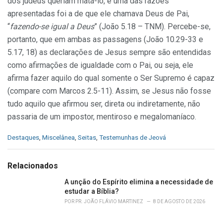
dos judeus queriam matá-lo, e uma das razões
apresentadas foi a de que ele chamava Deus de Pai,
“
fazendo-se igual a Deus
” (João 5.18 – TNM). Percebe-se,
portanto, que em ambas as passagens (João 10.29-33 e
5.17, 18) as declarações de Jesus sempre são entendidas
como afirmações de igualdade com o Pai, ou seja, ele
afirma fazer aquilo do qual somente o Ser Supremo é capaz
(compare com Marcos 2.5-11). Assim, se Jesus não fosse
tudo aquilo que afirmou ser, direta ou indiretamente, não
passaria de um impostor, mentiroso e megalomaníaco.
C
Destaques
,
Miscelânea
,
Seitas
,
Testemunhas de Jeová
a
t
e
Relacionados
g
o
A unção do Espírito elimina a necessidade de
r
estudar a Bíblia?
i
POR
PR. JOÃO FLÁVIO MARTINEZ
8 DE AGOSTO DE 2026
e
s