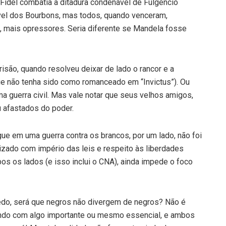
Fidel combatia a ditadura condenável de Fulgêncio
vel dos Bourbons, mas todos, quando venceram,
, mais opressores. Seria diferente se Mandela fosse
risão, quando resolveu deixar de lado o rancor e a
que não tenha sido como romanceado em “Invictus”). Ou
uma guerra civil. Mas vale notar que seus velhos amigos,
 afastados do poder.
ue em uma guerra contra os brancos, por um lado, não foi
izado com império das leis e respeito às liberdades
mbos os lados (e isso inclui o CNA), ainda impede o foco
edo, será que negros não divergem de negros? Não é
ndo com algo importante ou mesmo essencial, e ambos