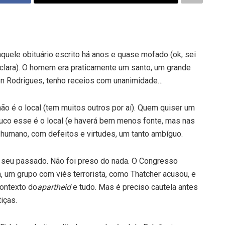
quele obituário escrito há anos e quase mofado (ok, sei
 clara). O homem era praticamente um santo, um grande
on Rodrigues, tenho receios com unanimidade…
o é o local (tem muitos outros por aí). Quem quiser um
co esse é o local (e haverá bem menos fonte, mas nas
, humano, com defeitos e virtudes, um tanto ambíguo.
r seu passado. Não foi preso do nada. O Congresso
im, um grupo com viés terrorista, como Thatcher acusou, e
contexto do
apartheid
e tudo. Mas é preciso cautela antes
iças.