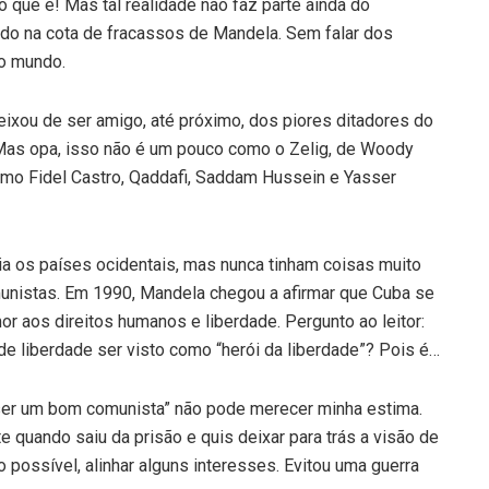
o que é! Mas tal realidade não faz parte ainda do
cado na cota de fracassos de Mandela. Sem falar dos
do mundo.
eixou de ser amigo, até próximo, dos piores ditadores do
as opa, isso não é um pouco como o Zelig, de Woody
omo Fidel Castro, Qaddafi, Saddam Hussein e Yasser
a os países ocidentais, mas nunca tinham coisas muito
munistas. Em 1990, Mandela chegou a afirmar que Cuba se
 aos direitos humanos e liberdade. Pergunto ao leitor:
 liberdade ser visto como “herói da liberdade”? Pois é…
er um bom comunista” não pode merecer minha estima.
 quando saiu da prisão e quis deixar para trás a visão de
do possível, alinhar alguns interesses. Evitou uma guerra