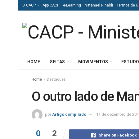
O CACP
App CACP
e-Learning
Natanael Rinaldi
Termos de U
HOME
SEITAS
MOVIMENTOS
ESTUDO
Home
Destaques
O outro lado de Ma
por
Artigo compilado
11 de dezembro de 201
0
2
Share on Facebook