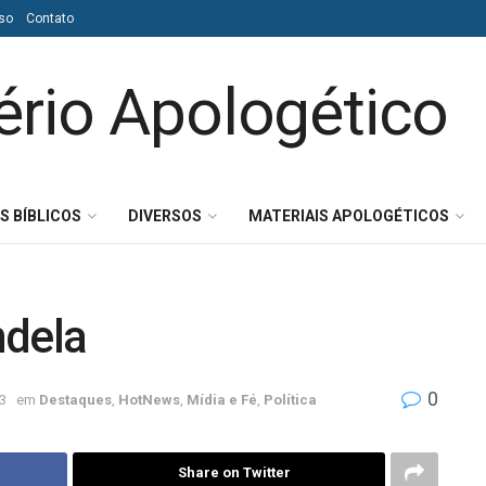
so
Contato
S BÍBLICOS
DIVERSOS
MATERIAIS APOLOGÉTICOS
ndela
0
3
em
Destaques
,
HotNews
,
Mídia e Fé
,
Política
Share on Twitter