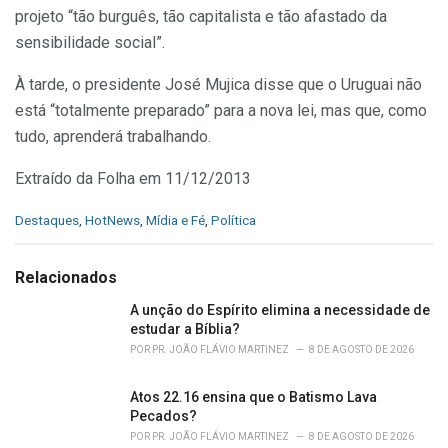
projeto “tão burguês, tão capitalista e tão afastado da
sensibilidade social”.
À tarde, o presidente José Mujica disse que o Uruguai não
está “totalmente preparado” para a nova lei, mas que, como
tudo, aprenderá trabalhando.
Extraído da Folha em 11/12/2013
C
Destaques
,
HotNews
,
Mídia e Fé
,
Política
a
t
e
Relacionados
g
o
A unção do Espírito elimina a necessidade de
r
estudar a Bíblia?
i
POR
PR. JOÃO FLÁVIO MARTINEZ
8 DE AGOSTO DE 2026
e
s
Atos 22.16 ensina que o Batismo Lava
:
Pecados?
POR
PR. JOÃO FLÁVIO MARTINEZ
8 DE AGOSTO DE 2026