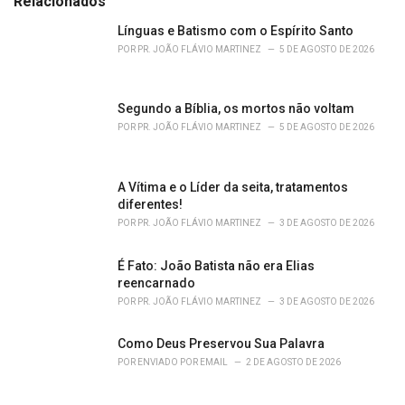
Relacionados
g
o
Línguas e Batismo com o Espírito Santo
r
POR
PR. JOÃO FLÁVIO MARTINEZ
5 DE AGOSTO DE 2026
i
e
s
Segundo a Bíblia, os mortos não voltam
:
POR
PR. JOÃO FLÁVIO MARTINEZ
5 DE AGOSTO DE 2026
A Vítima e o Líder da seita, tratamentos
diferentes!
POR
PR. JOÃO FLÁVIO MARTINEZ
3 DE AGOSTO DE 2026
É Fato: João Batista não era Elias
reencarnado
POR
PR. JOÃO FLÁVIO MARTINEZ
3 DE AGOSTO DE 2026
Como Deus Preservou Sua Palavra
POR
ENVIADO POR EMAIL
2 DE AGOSTO DE 2026