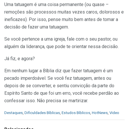
Uma tatuagem é uma coisa permanente (ou quase –
remoções são processos muitas vezes caros, dolorosos e
ineficazes). Por isso, pense muito bem antes de tomar a
decisão de fazer uma tatuagem.
Se você pertence a uma igreja, fale com o seu pastor, ou
alguém da liderança, que pode te orientar nessa decisão.
Já fiz, e agora?
Em nenhum lugar a Bíblia diz que fazer tatuagem é um
pecado imperdoável. Se você fez tatuagem, antes ou
depois de se converter, e sentiu convicção da parte do
Espírito Santo de que foi um erro, você recebe perdão ao
confessar isso. Não precisa se martirizar.
C
Destaques
,
Dificuldades Bíblicas
,
Estudos Bíblicos
,
HotNews
,
Video
a
t
e