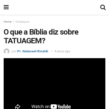
Home
Destaques
O que a Bíblia diz sobre
TATUAGEM?
por
Pr. Natanael Rinaldi
4 anos ago