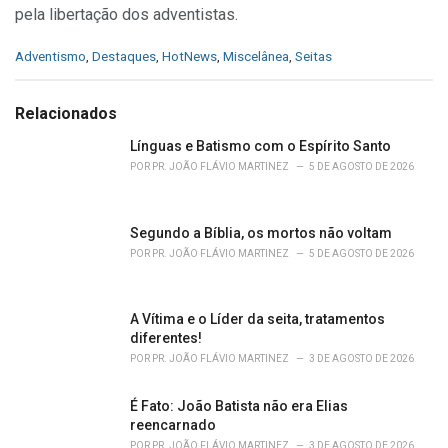
pela libertação dos adventistas.
C
Adventismo
,
Destaques
,
HotNews
,
Miscelânea
,
Seitas
a
t
e
Relacionados
g
o
Línguas e Batismo com o Espírito Santo
r
POR
PR. JOÃO FLÁVIO MARTINEZ
5 DE AGOSTO DE 2026
i
e
s
Segundo a Bíblia, os mortos não voltam
:
POR
PR. JOÃO FLÁVIO MARTINEZ
5 DE AGOSTO DE 2026
A Vítima e o Líder da seita, tratamentos
diferentes!
POR
PR. JOÃO FLÁVIO MARTINEZ
3 DE AGOSTO DE 2026
É Fato: João Batista não era Elias
reencarnado
POR
PR. JOÃO FLÁVIO MARTINEZ
3 DE AGOSTO DE 2026