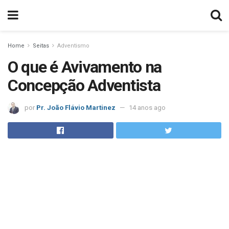
Home
Seitas
Adventismo
O que é Avivamento na
Concepção Adventista
por
Pr. João Flávio Martinez
14 anos ago