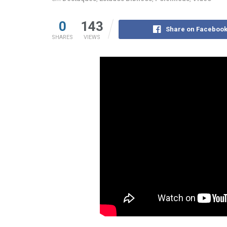
0
143
Share on Faceboo
SHARES
VIEWS