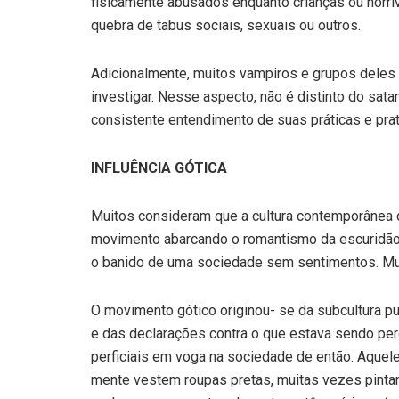
fisicamente abusados enquanto crianças ou horr
quebra de ta­bus sociais, sexuais ou outros.
Adicionalmente, muitos vampiros e grupos deles 
investigar. Nesse aspecto, não é distinto do satan
consistente entendimento de suas práticas e pra­t
INFLUÊNCIA GÓTICA
Muitos consideram que a cultu­ra contemporânea d
movimento abarcando o ro­mantismo da escuridão e
o banido de uma socieda­de sem sentimentos. Mui
O movimento gótico originou- se da subcultura p
e das declarações contra o que estava sendo per
perficiais em voga na sociedade de então. Aquel
mente vestem roupas pretas, muitas vezes pintam