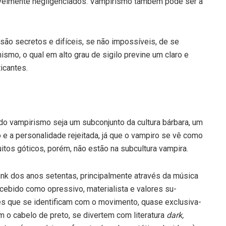
ivelmente negligenciados. Vampiris­mo também pode ser a
são secretos e difíceis, se não impossíveis, de se
ismo, o qual em alto grau de si­gilo previne um claro e
icantes.
o vampirismo seja um subconjunto da cultura bár­bara, um
 a persona­lidade rejeitada, já que o vampiro se vê como
tos góticos, porém, não estão na subcultura vampira.
unk dos anos setentas, principalmente através da música
cebido como opressivo, materialista e valores su­
es que se identificam com o movimento, quase exclusiva­
 o cabelo de preto, se divertem com literatura
dark,