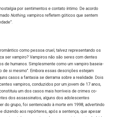
ostalgia por senti­mentos e contato íntimo. De acordo
hamado
Nothing,
vampi­ros refletem góticos que sentem
edade”.
romântico como pessoa cruel, talvez represen­tando os
fica ser vampiro? Vampiros não são seres com dentes
os de humanos. Simples­mente como um vampiro baseia-
ro de si mesmo”. Embora essas descrições estejam
lguns casos a fantasia se derrama sobre a realidade. Dois
centes vampiros, conduzidos por um jovem de 17 anos,
constituiu um dos casos mais horríveis de crimes co­
ntes dos assassinatos, al­guns dos adolescentes
der do grupo, foi sentenciado à mor­te em 1998, advertindo
e dizendo aos repórteres, após a sen­tença, que apesar