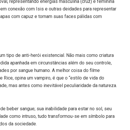
val, representando energias masculina (cruz) e femini­na
da em conexão com Isis e outras deidades para represen­tar
 capas com capuz e tornam suas faces pálidas com
tipo de anti-he­rói existencial. Não mais como cria­tura
dida apanhada em circunstâncias além do seu controle,
des por sangue humano. A melhor coisa do filme
Rice, opina um vampiro, é que o “es­tilo de vida do
de, mas antes como inevitável peculiaridade da natureza.
de beber sangue; sua inabilidade para estar no sol, seu
edade como intruso, tudo transformou-se em símbolo para
dos da sociedade.