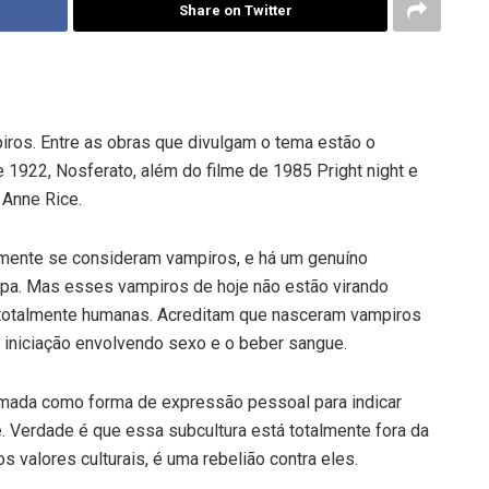
Share on Twitter
piros. Entre as obras que divulgam o tema estão o
 1922, Nosferato, além do filme de 1985 Pright night e
 Anne Rice.
mente se consideram vampiros, e há um genuíno
pa. Mas esses vampiros de hoje não estão virando
totalmente humanas. Acreditam que nasceram vampiros
 iniciação envolvendo sexo e o beber sangue.
ada como forma de expressão pesso­al para indicar
Verdade é que essa subcul­tura está totalmente fora da
s valores culturais, é uma rebelião contra eles.