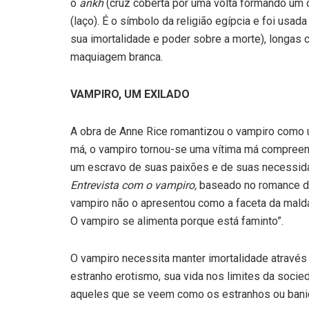
o
ankh
(cruz coberta por uma volta formando um o
(laço). É o símbolo da religião egípcia e foi usa
sua imortalidade e poder sobre a morte), longas
maquiagem branca.
VAMPIRO, UM EXILADO
A obra de Anne Rice romantizou o vampiro como um 
má, o vampiro tornou-se uma ví­tima má compreen
um escravo de suas paixões e de suas necessida
Entrevista com o vampiro,
baseado no romance de 
vampiro não o apre­sentou como a faceta da malda
O vampiro se alimenta porque está faminto”.
O vampiro necessita manter imortalidade através 
estranho erotismo, sua vida nos limi­tes da soci
aque­les que se veem como os estranhos ou bani