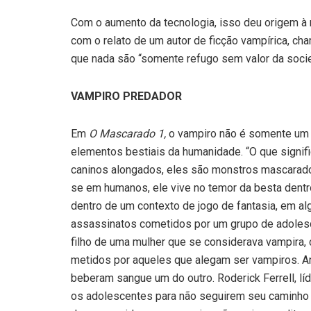
Com o aumento da tecnologia, isso deu origem à n
com o relato de um autor de ficção vampírica, c
que nada são “somente refugo sem valor da soci
VAMPIRO PREDADOR
Em
O Mascarado 1,
o vam­piro não é somente um 
elementos bestiais da huma­nidade. “O que signi
caninos alongados, eles são monstros mascarad
se em humanos, ele vive no temor da besta dent
dentro de um con­texto de jogo de fantasia, em a
assassinatos cometidos por um grupo de adoles
filho de uma mulher que se considerava vampira, 
metidos por aqueles que alegam ser vampiros. A
beberam san­gue um do outro. Roderick Ferrell, lí­
os adolescen­tes para não seguirem seu caminho 