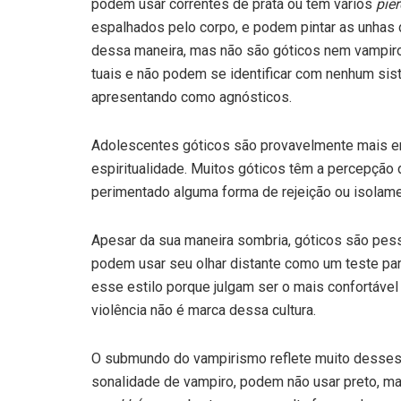
podem usar correntes de prata ou têm vários
pie
espalhados pelo corpo, e podem pintar as unhas
dessa maneira, mas não são góticos nem vampiro
tuais e não podem se identifi­car com nenhum sis
apresentando como agnósticos.
Adolescentes góticos são pro­vavelmente mais en
espiritualidade. Muitos góticos têm a percepção 
perimentado alguma forma de rejei­ção ou isolamen
Apesar da sua maneira sombria, góticos são pesso
podem usar seu olhar distante como um teste para
esse estilo porque julgam ser o mais confortável
violência não é marca dessa cultura.
O submundo do vampirismo re­flete muito desses 
sonalidade de vampiro, podem não usar preto, 