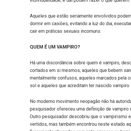
individualidade, e daí podem fazer o que querem.
Aqueles que estão seriamente envolvidos podem p
dormir em caixões, evitando a luz do dia, executar
cair em práticas sexuais incomuns.
QUEM É UM VAMPIRO?
Há uma discordância sobre quem é vampiro, desde 
cortados em si mesmos, aqueles que bebem sangue
mental­mente confusos, aqueles marcados pela 
sol e aqueles que acreditam ter nascido vampiro.
No moderno movimento neopagão não há autoridade
pesquisador ofereceu uma definição de vampiro 
Outro pesquisador descobriu que o vampirismo e
vertidos, mas também encontrou neste estado aq