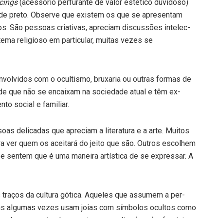
rcings
(acessório perfurante de valor estético duvidoso)
 de preto. Observe que existem os que se apresentam
s. São pessoas criativas, apreciam discussões intelec­
tema religioso em particular, muitas vezes se
volvidos com o ocultismo, bruxaria ou outras formas de
de que não se en­caixam na sociedade atual e têm ex­
to social e familiar.
as delicadas que apreciam a literatura e a arte. Mui­tos
 ver quem os aceitará do jeito que são. Outros es­colhem
 e sentem que é uma maneira artística de se expres­sar. A
traços da cultura gótica. Aqueles que assumem a per­
mas algumas vezes usam joias com símbolos ocultos como