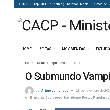
O CACP
App CACP
e-Learning
Natanael Rinaldi
Termos de U
HOME
SEITAS
MOVIMENTOS
ESTUDO
Home
Seitas
Espiritismo
Bruxaria
O Submundo Vampi
por
Artigo compilado
28 de novembro de 202
em
Bruxaria
,
Destaques
,
Espiritismo
,
Festas Populares