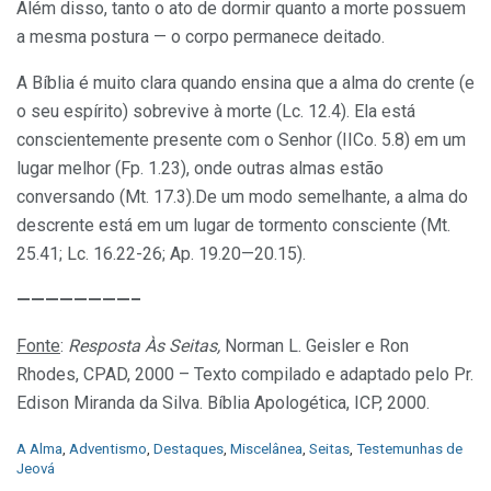
Além disso, tanto o ato de dormir quanto a morte possuem
a mesma postura — o corpo permanece deitado.
A Bíblia é muito clara quando ensina que a alma do crente (e
o seu espírito) sobrevive à morte (Lc. 12.4). Ela está
conscientemente presente com o Senhor (IICo. 5.8) em um
lugar melhor (Fp. 1.23), onde outras almas estão
conversando (Mt. 17.3).De um modo semelhante, a alma do
descrente está em um lugar de tormento consciente (Mt.
25.41; Lc. 16.22-26; Ap. 19.20—20.15).
————————–
Fonte
:
Resposta Às Seitas,
Norman L. Geisler e Ron
Rhodes, CPAD, 2000 – Texto compilado e adaptado pelo Pr.
Edison Miranda da Silva. Bíblia Apologética, ICP, 2000.
C
A Alma
,
Adventismo
,
Destaques
,
Miscelânea
,
Seitas
,
Testemunhas de
a
Jeová
t