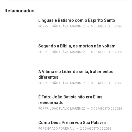
e
g
Relacionados
o
r
Línguas e Batismo com o Espírito Santo
i
POR
PR. JOÃO FLÁVIO MARTINEZ
5 DE AGOSTO DE 2026
e
s
:
Segundo a Bíblia, os mortos não voltam
POR
PR. JOÃO FLÁVIO MARTINEZ
5 DE AGOSTO DE 2026
A Vítima e o Líder da seita, tratamentos
diferentes!
POR
PR. JOÃO FLÁVIO MARTINEZ
3 DE AGOSTO DE 2026
É Fato: João Batista não era Elias
reencarnado
POR
PR. JOÃO FLÁVIO MARTINEZ
3 DE AGOSTO DE 2026
Como Deus Preservou Sua Palavra
POR
ENVIADO POR EMAIL
2 DE AGOSTO DE 2026