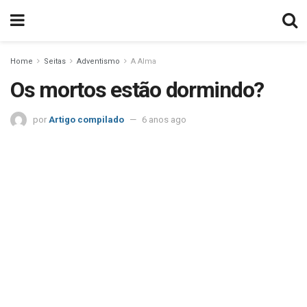
Home
Seitas
Adventismo
A Alma
Os mortos estão dormindo?
por
Artigo compilado
6 anos ago