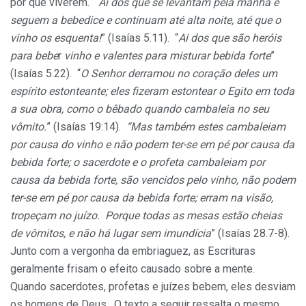
por que viverem. “
Ai dos que se levantam pela manhã e
seguem a bebedice e continuam até alta noite, até que o
vinho os esquenta!
” (Isaías 5.11). “
Ai dos que são heróis
para bebe
r
vinho e valentes para misturar bebida forte
”
(Isaías 5.22). “
O Senhor derramou no coração deles um
espírito estonteante; eles fizeram estontear o Egito em toda
a sua obra, como o bêbado quando cambaleia no seu
vômito.
” (Isaías 19:14).
“Mas também estes cambaleiam
por causa do vinho e não podem ter-se em pé por causa da
bebida forte; o sacerdote e o profeta cambaleiam por
causa da bebida forte, são vencidos pelo vinho, não podem
ter-se em pé por causa da bebida forte; erram na visão,
tropeçam no juízo. Porque todas as mesas estão cheias
de vômitos, e não há lugar sem imundícia
” (Isaías 28.7-8).
Junto com a vergonha da embriaguez, as Escrituras
geralmente frisam o efeito causado sobre a mente.
Quando sacerdotes, profetas e juízes bebem, eles desviam
os homens de Deus. O texto a seguir ressalta o mesmo