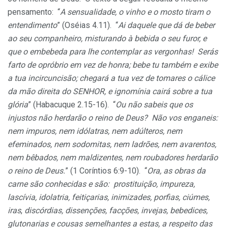
pensamento: “
A sensualidade, o vinho e o mosto tiram o
entendimento
” (Oséias 4.11). “
Ai daquele que dá de beber
ao seu companheiro, misturando à bebida o seu furor, e
que o embebeda para lhe contemplar as vergonhas! Serás
farto de opróbrio em vez de honra; bebe tu também e exibe
a tua incircuncisão; chegará a tua vez de tomares o cálice
da mão direita do SENHOR, e ignomínia cairá sobre a tua
glória
” (Habacuque 2.15-16). “
Ou não sabeis que os
injustos não herdarão o reino de Deus? Não vos enganeis:
nem impuros, nem idólatras, nem adúlteros, nem
efeminados, nem sodomitas, nem ladrões, nem avarentos,
nem bêbados, nem maldizentes, nem roubadores herdarão
o reino de Deus.
” (1 Coríntios 6:9-10). “
Ora, as obras da
carne são conhecidas e são: prostituição, impureza,
lascívia, idolatria, feitiçarias, inimizades, porfias, ciúmes,
iras
,
discórdias, dissenções, facções, invejas, bebedices,
glutonarias e cousas semelhantes a estas, a respeito das