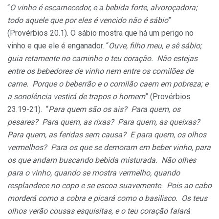
“
O vinho é escarnecedor, e a bebida forte, alvoroçadora;
todo aquele que por eles é vencido não é sábio
”
(Provérbios 20.1). O sábio mostra que há um perigo no
vinho e que ele é enganador. “
Ouve, filho meu, e sê sábio;
guia retamente no caminho o teu coração. Não estejas
entre os bebedores de vinho nem entre os comilões de
carne. Porque o beberrão e o comilão caem em pobreza; e
a sonolência vestirá de trapos o homem
” (Provérbios
23.19-21). “
Para quem são os ais? Para quem, os
pesares? Para quem, as rixas? Para quem, as queixas?
Para quem, as feridas sem causa? E para quem, os olhos
vermelhos? Para os que se demoram em beber vinho, para
os que andam buscando bebida misturada. Não olhes
para o vinho, quando se mostra vermelho, quando
resplandece no copo e se escoa suavemente. Pois ao cabo
morderá como a cobra e picará como o basilisco. Os teus
olhos verão cousas esquisitas, e o teu coração falará