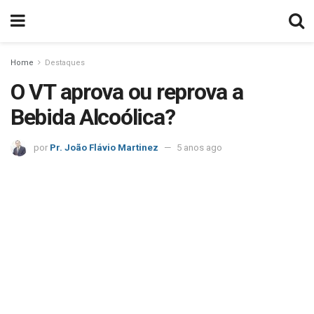
Home
Destaques
O VT aprova ou reprova a
Bebida Alcoólica?
por
Pr. João Flávio Martinez
5 anos ago