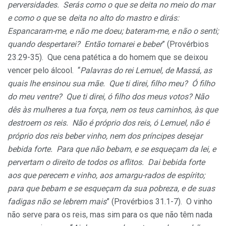
perversidades. Serás como o que se deita no meio do mar
e como o que
se
deita no alto do mastro e dirás:
Espancaram-me, e não me doeu; bateram-me, e não o senti;
quando despertarei? Então tornarei e beber
” (Provérbios
23.29-35). Que cena patética a do homem que se deixou
vencer pelo álcool. “
Palavras do rei Lemuel, de Massá, as
quais lhe ensinou sua mãe. Que ti direi, filho meu? Ó filho
do meu ventre? Que ti direi, ó filho dos meus votos? Não
dês às mulheres a tua força, nem os teus caminhos, às que
destroem os reis. Não é próprio dos reis, ó Lemuel, não é
próprio dos reis beber vinho, nem dos príncipes desejar
bebida forte. Para que não bebam, e se esqueçam da lei, e
pervertam o direito de todos os aflitos. Dai bebida forte
aos que perecem e vinho, aos amargu-rados de espírito;
para que bebam e se esqueçam da sua pobreza, e de suas
fadigas não se lebrem mais
” (Provérbios 31.1-7). O vinho
não serve para os reis, mas sim para os que não têm nada