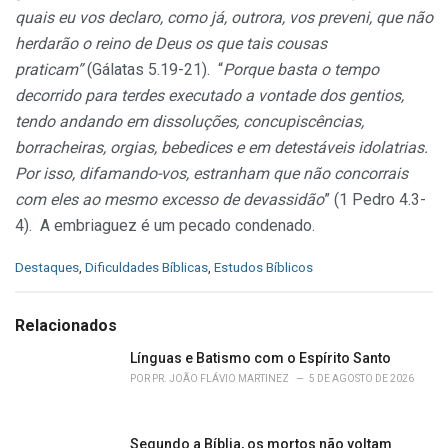
quais eu vos declaro, como já, outrora, vos preveni, que não
herdarão o reino de Deus os que tais cousas
praticam”
(Gálatas 5.19-21). “
Porque basta o tempo
decorrido para terdes executado a vontade dos gentios,
tendo andando em dissoluções, concupiscências,
borracheiras, orgias, bebedices e em detestáveis idolatrias.
Por isso, difamando-vos, estranham que não concorrais
com eles ao mesmo excesso de devassidão
” (1 Pedro 4.3-
4). A embriaguez é um pecado condenado.
C
Destaques
,
Dificuldades Bíblicas
,
Estudos Bíblicos
a
t
e
Relacionados
g
o
Línguas e Batismo com o Espírito Santo
r
POR
PR. JOÃO FLÁVIO MARTINEZ
5 DE AGOSTO DE 2026
i
e
s
Segundo a Bíblia, os mortos não voltam
: