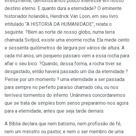
infelizmente, demonstramos pouco interesse em nosso
destino eterno. E quanto dura a eternidade? O eminente
historiador holandês, Hendrick Van Loon, em seu livro
intitulado “A HISTORIA DA HUMANIDADE”, relata o
seguinte: ?Bem ao norte de nosso globo, numa terra
chamada Svitjod, existe uma enorme rocha. Ela mede cento
e sessenta quilômetros de largura por vários de altura. A
cada mil anos, um pequeno pássaro vem a essa rocha para
afiar o seu bico. ?Quando, dessa forma, a rocha tiver se
desgastado, então haverá passado um dia da eternidade.?
Pense por um momento ? uma eternidade a ser passada
para sempre no perfeito paraíso chamado céu, ou nos
terríveis tormentos do inferno. Unânimes concordaremos
que se trata de simples bom senso prepararmo-nos agora
para a eternidade, antes que seja tarde demais.
A Bíblia declara que nem batismo, nem profissão de fé,
nem um ministro ou pastor, e nem o ser membro de uma