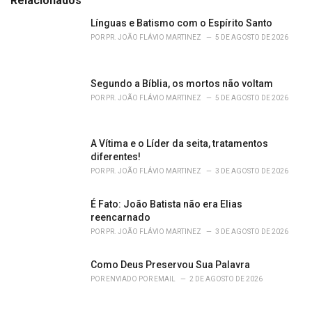
Relacionados
g
o
Línguas e Batismo com o Espírito Santo
r
POR
PR. JOÃO FLÁVIO MARTINEZ
5 DE AGOSTO DE 2026
i
e
s
Segundo a Bíblia, os mortos não voltam
:
POR
PR. JOÃO FLÁVIO MARTINEZ
5 DE AGOSTO DE 2026
A Vítima e o Líder da seita, tratamentos
diferentes!
POR
PR. JOÃO FLÁVIO MARTINEZ
3 DE AGOSTO DE 2026
É Fato: João Batista não era Elias
reencarnado
POR
PR. JOÃO FLÁVIO MARTINEZ
3 DE AGOSTO DE 2026
Como Deus Preservou Sua Palavra
POR
ENVIADO POR EMAIL
2 DE AGOSTO DE 2026