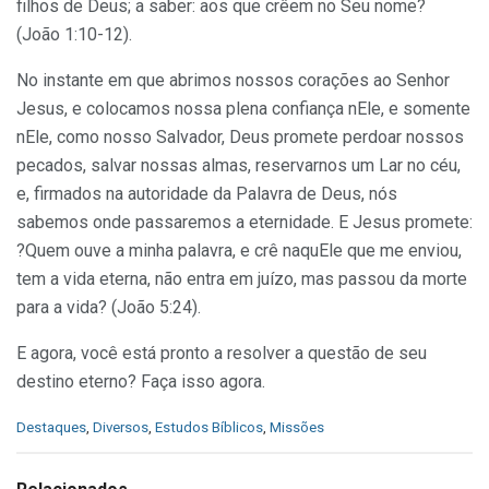
filhos de Deus; a saber: aos que crêem no Seu nome?
(João 1:10-12).
No instante em que abrimos nossos corações ao Senhor
Jesus, e colocamos nossa plena confiança nEle, e somente
nEle, como nosso Salvador, Deus promete perdoar nossos
pecados, salvar nossas almas, reservarnos um Lar no céu,
e, firmados na autoridade da Palavra de Deus, nós
sabemos onde passaremos a eternidade. E Jesus promete:
?Quem ouve a minha palavra, e crê naquEle que me enviou,
tem a vida eterna, não entra em juízo, mas passou da morte
para a vida? (João 5:24).
E agora, você está pronto a resolver a questão de seu
destino eterno? Faça isso agora.
C
Destaques
,
Diversos
,
Estudos Bíblicos
,
Missões
a
t
e