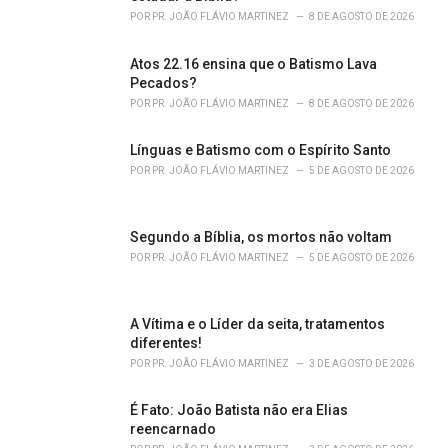
i
POR
PR. JOÃO FLÁVIO MARTINEZ
8 DE AGOSTO DE 2026
e
s
Atos 22.16 ensina que o Batismo Lava
:
Pecados?
POR
PR. JOÃO FLÁVIO MARTINEZ
8 DE AGOSTO DE 2026
Línguas e Batismo com o Espírito Santo
POR
PR. JOÃO FLÁVIO MARTINEZ
5 DE AGOSTO DE 2026
Segundo a Bíblia, os mortos não voltam
POR
PR. JOÃO FLÁVIO MARTINEZ
5 DE AGOSTO DE 2026
A Vítima e o Líder da seita, tratamentos
diferentes!
POR
PR. JOÃO FLÁVIO MARTINEZ
3 DE AGOSTO DE 2026
É Fato: João Batista não era Elias
reencarnado