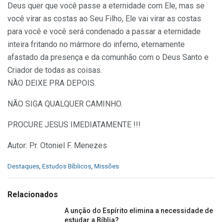
Deus quer que você passe a eternidade com Ele, mas se
você virar as costas ao Seu Filho, Ele vai virar as costas
para você e você será condenado a passar a eternidade
inteira fritando no mármore do inferno, eternamente
afastado da presença e da comunhão com o Deus Santo e
Criador de todas as coisas.
NÀO DEIXE PRA DEPOIS.
NÃO SIGA QUALQUER CAMINHO.
PROCURE JESUS IMEDIATAMENTE !!!
Autor: Pr. Otoniel F. Menezes
C
Destaques
,
Estudos Bíblicos
,
Missões
a
t
e
Relacionados
g
o
A unção do Espírito elimina a necessidade de
r
estudar a Bíblia?