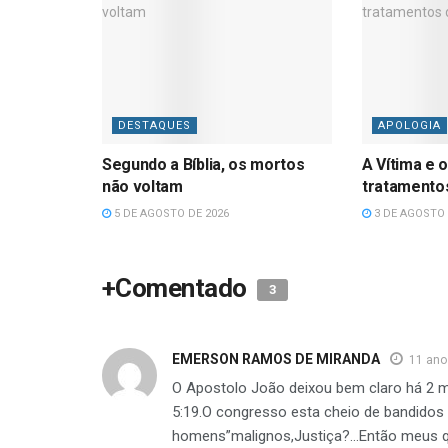
DESTAQUES
APOLOGIA
Segundo a Bíblia, os mortos
A Vítima e o
não voltam
tratamentos
5 DE AGOSTO DE 2026
3 DE AGOSTO 
+Comentado
3
EMERSON RAMOS DE MIRANDA
11 ano
O Apostolo João deixou bem claro há 2 mi
5:19.O congresso esta cheio de bandidos
homens”malignos,Justiça?…Então meus 