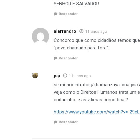
SENHOR E SALVADOR.
Responder
alerrandro
11 anos ago
Concordo que como cidadãos temos que in
“povo chamado para fora”.
Responder
jcp
11 anos ago
se menor infrator já barbarizava, imagin
veja como o Direitos Humanos trata um es
coitadinho. e as vitimas como fica ?
https://www.youtube.com/watch?v=-29c
Responder