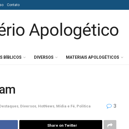
so
Contato
S BÍBLICOS
DIVERSOS
MATERIAIS APOLOGÉTICOS
ram
3
Destaques
,
Diversos
,
HotNews
,
Mídia e Fé
,
Política
Share on Twitter