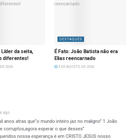
DESTAQUES
 Líder da seita,
É Fato: João Batista não era
 diferentes!
Elias reencarnado
DE 2026
3 DE AGOSTO DE 2026
s ago
l anos atras que”o mundo inteiro jaz no maligno” 1 João
 e corruptos,agora esperar o que desses”
queridos nossa esperança é em CRISTO JESUS nosso