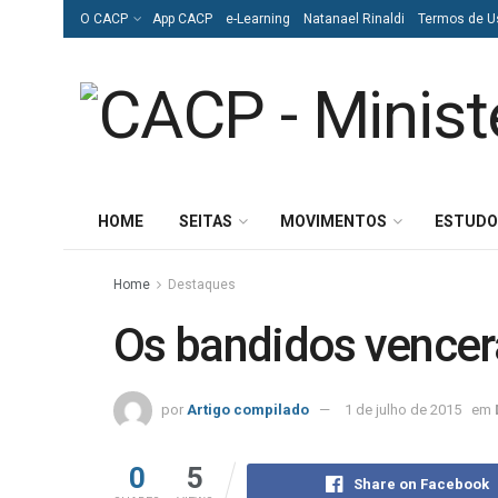
O CACP
App CACP
e-Learning
Natanael Rinaldi
Termos de U
HOME
SEITAS
MOVIMENTOS
ESTUDO
Home
Destaques
Os bandidos vence
por
Artigo compilado
1 de julho de 2015
em
0
5
Share on Facebook