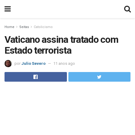
Home
Seitas
Catolicismo
Vaticano assina tratado com
Estado terrorista
por
Julio Severo
11 anos ago