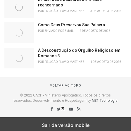
reencarnado
POR
PR. JOÃO FLÁVIO MARTINEZ
3 DE AGOSTO DE 2026
Como Deus Preservou Sua Palavra
POR
ENVIADO POR EMAIL
2 DE AGOSTO DE 2026
A Desconstrução do Orgulho Religioso em
Romanos 3
POR
PR. JOÃO FLÁVIO MARTINEZ
4 DE AGOSTO DE 2026
VOLTAR AO TOPO
© 2022 CACP - Ministério Apologético. Todos os direitos
reservados. Desenvolvimento e Hospedagem by
M31 Tecnologia
.
Sair da versão mobile