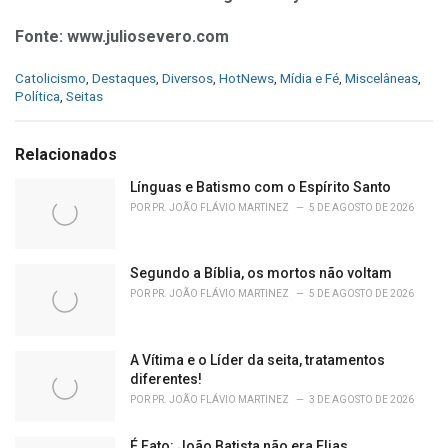
Fonte: www.juliosevero.com
C
Catolicismo
,
Destaques
,
Diversos
,
HotNews
,
Mídia e Fé
,
Miscelâneas
,
a
Política
,
Seitas
t
e
g
Relacionados
o
r
Línguas e Batismo com o Espírito Santo
i
POR
PR. JOÃO FLÁVIO MARTINEZ
5 DE AGOSTO DE 2026
e
s
:
Segundo a Bíblia, os mortos não voltam
POR
PR. JOÃO FLÁVIO MARTINEZ
5 DE AGOSTO DE 2026
A Vítima e o Líder da seita, tratamentos
diferentes!
POR
PR. JOÃO FLÁVIO MARTINEZ
3 DE AGOSTO DE 2026
É Fato: João Batista não era Elias