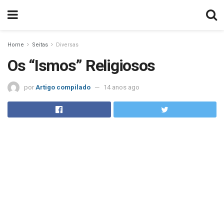
Home
Seitas
Diversas
Os “Ismos” Religiosos
por
Artigo compilado
14 anos ago