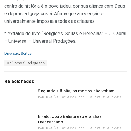
centro da história é o povo judeu, por sua aliança com Deus
e depois, a Igreja cristã. Afirma que a redenção é
universalmente imposta a todas as criaturas…
* extraido do livro “Religiões, Seitas e Heresias” – J. Cabral
– Universal – Universal Produções.
C
Diversas
,
Seitas
a
T
Os "Ismos" Religiosos
t
a
e
g
g
s
o
Relacionados
:
r
i
Segundo a Bíblia, os mortos não voltam
e
POR
PR. JOÃO FLÁVIO MARTINEZ
5 DE AGOSTO DE 2026
s
:
É Fato: João Batista não era Elias
reencarnado
POR
PR. JOÃO FLÁVIO MARTINEZ
3 DE AGOSTO DE 2026