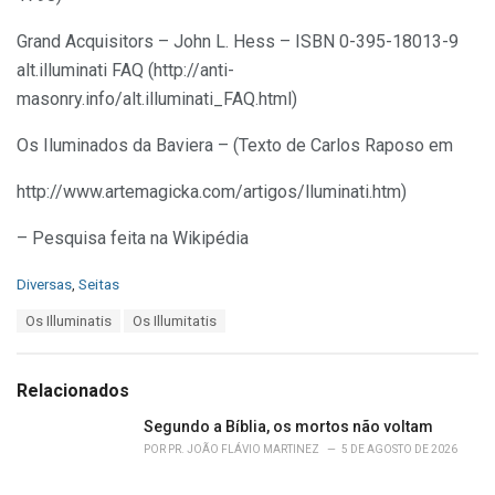
Grand Acquisitors – John L. Hess – ISBN 0-395-18013-9
alt.illuminati FAQ (http://anti-
masonry.info/alt.illuminati_FAQ.html)
Os Iluminados da Baviera – (Texto de Carlos Raposo em
http://www.artemagicka.com/artigos/lluminati.htm)
– Pesquisa feita na Wikipédia
C
Diversas
,
Seitas
a
T
Os Illuminatis
Os Illumitatis
t
a
e
g
g
s
o
Relacionados
:
r
i
Segundo a Bíblia, os mortos não voltam
e
POR
PR. JOÃO FLÁVIO MARTINEZ
5 DE AGOSTO DE 2026
s
: