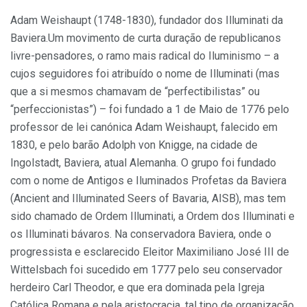
Adam Weishaupt (1748-1830), fundador dos Illuminati da
Baviera.Um movimento de curta duração de republicanos
livre-pensadores, o ramo mais radical do Iluminismo – a
cujos seguidores foi atribuído o nome de Illuminati (mas
que a si mesmos chamavam de “perfectibilistas” ou
“perfeccionistas”) – foi fundado a 1 de Maio de 1776 pelo
professor de lei canónica Adam Weishaupt, falecido em
1830, e pelo barão Adolph von Knigge, na cidade de
Ingolstadt, Baviera, atual Alemanha. O grupo foi fundado
com o nome de Antigos e Iluminados Profetas da Baviera
(Ancient and Illuminated Seers of Bavaria, AISB), mas tem
sido chamado de Ordem Illuminati, a Ordem dos Illuminati e
os Illuminati bávaros. Na conservadora Baviera, onde o
progressista e esclarecido Eleitor Maximiliano José III de
Wittelsbach foi sucedido em 1777 pelo seu conservador
herdeiro Carl Theodor, e que era dominada pela Igreja
Católica Romana e pela aristocracia, tal tipo de organização