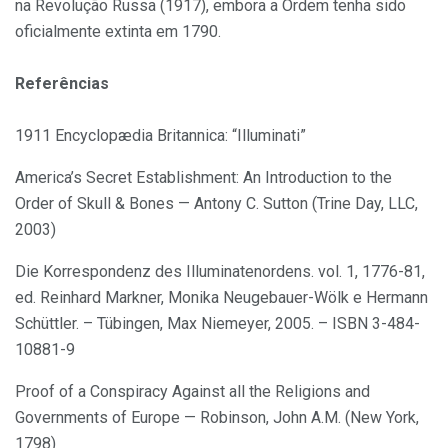
na Revolução Russa (1917), embora a Ordem tenha sido
oficialmente extinta em 1790.
Referências
1911 Encyclopædia Britannica: “Illuminati”
America’s Secret Establishment: An Introduction to the
Order of Skull & Bones — Antony C. Sutton (Trine Day, LLC,
2003)
Die Korrespondenz des Illuminatenordens. vol. 1, 1776-81,
ed. Reinhard Markner, Monika Neugebauer-Wölk e Hermann
Schüttler. – Tübingen, Max Niemeyer, 2005. – ISBN 3-484-
10881-9
Proof of a Conspiracy Against all the Religions and
Governments of Europe — Robinson, John A.M. (New York,
1798)