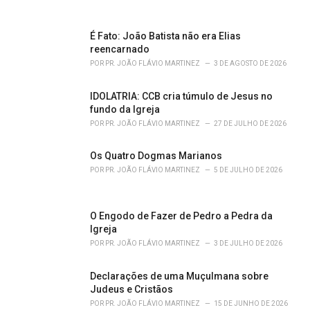
:
É Fato: João Batista não era Elias
reencarnado
POR
PR. JOÃO FLÁVIO MARTINEZ
3 DE AGOSTO DE 2026
IDOLATRIA: CCB cria túmulo de Jesus no
fundo da Igreja
POR
PR. JOÃO FLÁVIO MARTINEZ
27 DE JULHO DE 2026
Os Quatro Dogmas Marianos
POR
PR. JOÃO FLÁVIO MARTINEZ
5 DE JULHO DE 2026
O Engodo de Fazer de Pedro a Pedra da
Igreja
POR
PR. JOÃO FLÁVIO MARTINEZ
3 DE JULHO DE 2026
Declarações de uma Muçulmana sobre
Judeus e Cristãos
POR
PR. JOÃO FLÁVIO MARTINEZ
15 DE JUNHO DE 2026