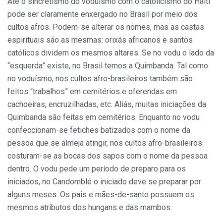
Até o sincretismo do voduísmo com o catolicismo do Haiti
pode ser claramente enxergado no Brasil por meio dos
cultos afros. Podem-se alterar os nomes, mas as castas
espirituais são as mesmas: orixás africanos e santos
católicos dividem os mesmos altares. Se no vodu o lado da
“esquerda” existe, no Brasil temos a Quimbanda. Tal como
no voduísmo, nos cultos afro-brasileiros também são
feitos “trabalhos” em cemitérios e oferendas em
cachoeiras, encruzilhadas, etc. Aliás, muitas iniciações da
Quimbanda são feitas em cemitérios. Enquanto no vodu
confeccionam-se fetiches batizados com o nome da
pessoa que se almeja atingir, nos cultos afro-brasileiros
costuram-se as bocas dos sapos com o nome da pessoa
dentro. O vodu pede um período de preparo para os
iniciados, no Candomblé o iniciado deve se preparar por
alguns meses. Os pais e mães-de-santo possuem os
mesmos atributos dos hungans e das mambos.