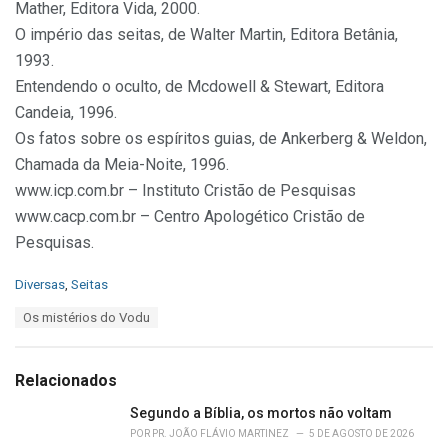
Mather, Editora Vida, 2000.
O império das seitas, de Walter Martin, Editora Betânia,
1993.
Entendendo o oculto, de Mcdowell & Stewart, Editora
Candeia, 1996.
Os fatos sobre os espíritos guias, de Ankerberg & Weldon,
Chamada da Meia-Noite, 1996.
www.icp.com.br – Instituto Cristão de Pesquisas
www.cacp.com.br – Centro Apologético Cristão de
Pesquisas.
C
Diversas
,
Seitas
a
T
Os mistérios do Vodu
t
a
e
g
g
s
o
Relacionados
:
r
i
Segundo a Bíblia, os mortos não voltam
e
POR
PR. JOÃO FLÁVIO MARTINEZ
5 DE AGOSTO DE 2026
s