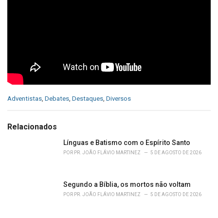
C
Adventistas
,
Debates
,
Destaques
,
Diversos
a
t
e
Relacionados
g
o
Línguas e Batismo com o Espírito Santo
r
POR
PR. JOÃO FLÁVIO MARTINEZ
5 DE AGOSTO DE 2026
i
e
s
Segundo a Bíblia, os mortos não voltam
:
POR
PR. JOÃO FLÁVIO MARTINEZ
5 DE AGOSTO DE 2026