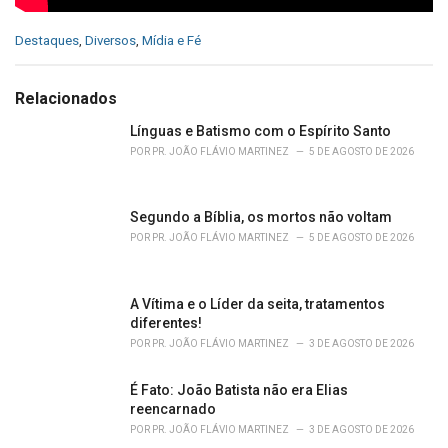
C
Destaques
,
Diversos
,
Mídia e Fé
a
t
e
Relacionados
g
o
Línguas e Batismo com o Espírito Santo
r
POR
PR. JOÃO FLÁVIO MARTINEZ
5 DE AGOSTO DE 2026
i
e
s
Segundo a Bíblia, os mortos não voltam
:
POR
PR. JOÃO FLÁVIO MARTINEZ
5 DE AGOSTO DE 2026
A Vítima e o Líder da seita, tratamentos
diferentes!
POR
PR. JOÃO FLÁVIO MARTINEZ
3 DE AGOSTO DE 2026
É Fato: João Batista não era Elias
reencarnado
POR
PR. JOÃO FLÁVIO MARTINEZ
3 DE AGOSTO DE 2026