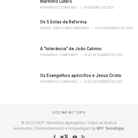
Martinho Lutero
POR
ARTIGO COMPILADO
29 DE MAIO DE 2025
Os 5 Solas da Reforma
POR
PR. JOÃO FLÁVIO MARTINEZ
4 DE NOVEMBRO DE 2024
A “tolerância” de João Calvino
POR
ARTIGO COMPILADO
24 DE DEZEMBRO DE 2025
Os Evangelhos apócrifos e Jesus Cristo
POR
ARTIGO COMPILADO
26 DE DEZEMBRO DE 2023
VOLTAR AO TOPO
© 2022 CACP - Ministério Apologético. Todos os direitos
reservados. Desenvolvimento e Hospedagem by
M31 Tecnologia
.