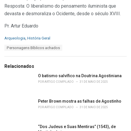
Resposta: O liberalismo do pensamento iluminista que
devasta e desmoraliza o Ocidente, desde o século XVIII.
Pr. Artur Eduardo
C
Arqueologia
,
História Geral
a
T
Personagens Bíblicos achados
t
a
e
g
g
s
o
Relacionados
:
r
i
O batismo salvífico na Doutrina Agostiniana
e
POR
ARTIGO COMPILADO
31 DE MAIO DE 2025
s
:
Peter Brown mostra as falhas de Agostinho
POR
ARTIGO COMPILADO
31 DE MAIO DE 2025
“Dos Judeus e Suas Mentiras” (1543), de