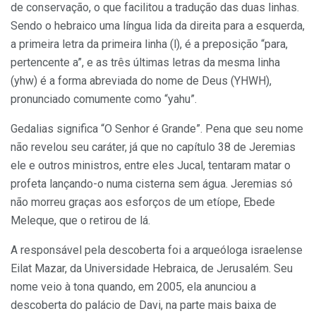
de conservação, o que facilitou a tradução das duas linhas.
Sendo o hebraico uma língua lida da direita para a esquerda,
a primeira letra da primeira linha (l), é a preposição “para,
pertencente a”, e as três últimas letras da mesma linha
(yhw) é a forma abreviada do nome de Deus (YHWH),
pronunciado comumente como “yahu”.
Gedalias significa “O Senhor é Grande”. Pena que seu nome
não revelou seu caráter, já que no capítulo 38 de Jeremias
ele e outros ministros, entre eles Jucal, tentaram matar o
profeta lançando-o numa cisterna sem água. Jeremias só
não morreu graças aos esforços de um etíope, Ebede
Meleque, que o retirou de lá.
A responsável pela descoberta foi a arqueóloga israelense
Eilat Mazar, da Universidade Hebraica, de Jerusalém. Seu
nome veio à tona quando, em 2005, ela anunciou a
descoberta do palácio de Davi, na parte mais baixa de