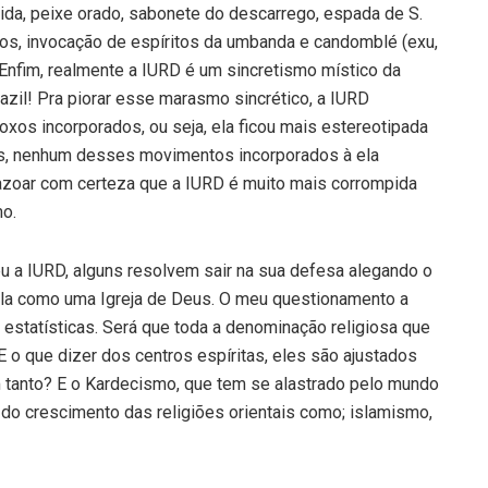
ungida, peixe orado, sabonete do descarrego, espada de S.
hos, invocação de espíritos da umbanda e candomblé (exu,
… Enfim, realmente a IURD é um sincretismo místico da
razil! Pra piorar esse marasmo sincrético, a IURD
os incorporados, ou seja, ela ficou mais estereotipada
tas, nenhum desses movimentos incorporados à ela
azoar com certeza que a IURD é muito mais corrompida
o.
 a IURD, alguns resolvem sair na sua defesa alegando o
-la como uma Igreja de Deus. O meu questionamento a
estatísticas. Será que toda a denominação religiosa que
E o que dizer dos centros espíritas, eles são ajustados
 tanto? E o Kardecismo, que tem se alastrado pelo mundo
 do crescimento das religiões orientais como; islamismo,