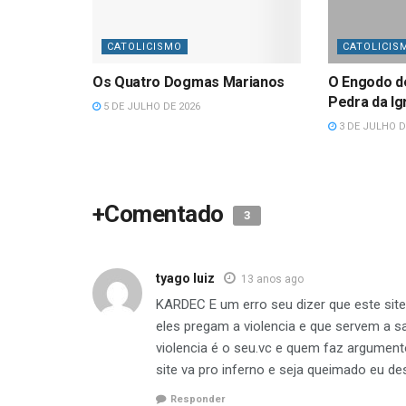
CATOLICISMO
CATOLICIS
Os Quatro Dogmas Marianos
O Engodo d
Pedra da Ig
5 DE JULHO DE 2026
3 DE JULHO D
+Comentado
3
tyago luiz
13 anos ago
KARDEC E um erro seu dizer que este sit
eles pregam a violencia e que servem a 
violencia é o seu.vc e quem faz argumen
site va pro inferno e seja queimado eu des
Responder