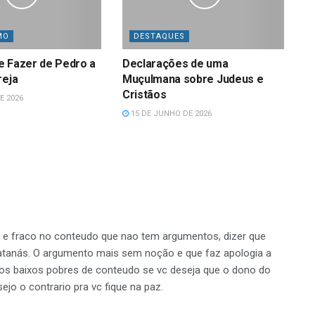
MO
DESTAQUES
e Fazer de Pedro a
Declarações de uma
reja
Muçulmana sobre Judeus e
Cristãos
E 2026
15 DE JUNHO DE 2026
e e fraco no conteudo que nao tem argumentos, dizer que
satanás. O argumento mais sem noção e que faz apologia a
tos baixos pobres de conteudo se vc deseja que o dono do
ejo o contrario pra vc fique na paz.