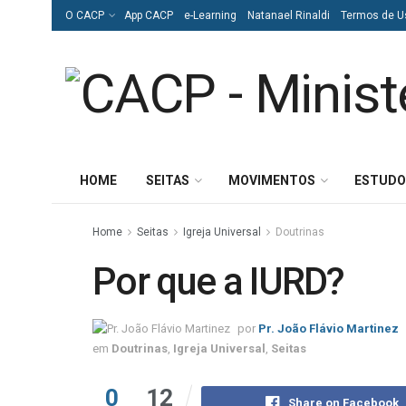
O CACP
App CACP
e-Learning
Natanael Rinaldi
Termos de U
HOME
SEITAS
MOVIMENTOS
ESTUDO
Home
Seitas
Igreja Universal
Doutrinas
Por que a IURD?
por
Pr. João Flávio Martinez
em
Doutrinas
,
Igreja Universal
,
Seitas
0
12
Share on Facebook