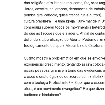
das religiões afro-brasileiras, como; fita, rosa 
Jorge, enxofre, sal grosso, desmanche de trabal
pomba-gira, caboclo, guias, tranca-rua e outros)
cultura brasileira – é uma igreja 100% mande in B
conseguiu superar todos os movimentos heterodox
do que as facções que ela aderiu. Afinal de con
defende a Liberalização do Aborto. Podemos arr
teologicamente do que a Macumba e o Catolicism
Quanto mostro a problemática em que se envolveu
exponencial crescimento, tentando assim colocá
essas pessoas giraria em torno das evidências e 
cresce é cristológica ou de acordo com a Bíblia? 
com a teologia Protestante? – E por que crescem
afora, é um movimento evangélico? E o que dizer
budismo e hinduísmo?