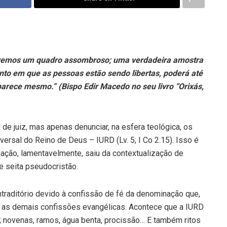
 vemos um quadro assombroso; uma verdadeira amostra
nto em que as pessoas estão sendo libertas, poderá até
rece mesmo.” (Bispo Edir Macedo no seu livro “Orixás,
de juiz, mas apenas denunciar, na esfera teológica, os
ersal do Reino de Deus – IURD (Lv. 5; I Co 2.15). Isso é
ação, lamentavelmente, saiu da contextualização de
e seita pseudocristão.
raditório devido à confissão de fé da denominação que,
e as demais confissões evangélicas. Acontece que a IURD
; novenas, ramos, água benta, procissão… E também ritos