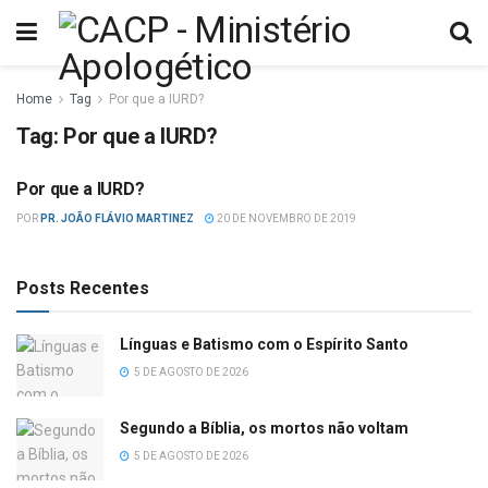
Home
Tag
Por que a IURD?
Tag:
Por que a IURD?
Por que a IURD?
DOUTRINAS
POR
PR. JOÃO FLÁVIO MARTINEZ
20 DE NOVEMBRO DE 2019
Posts Recentes
Línguas e Batismo com o Espírito Santo
5 DE AGOSTO DE 2026
Segundo a Bíblia, os mortos não voltam
5 DE AGOSTO DE 2026