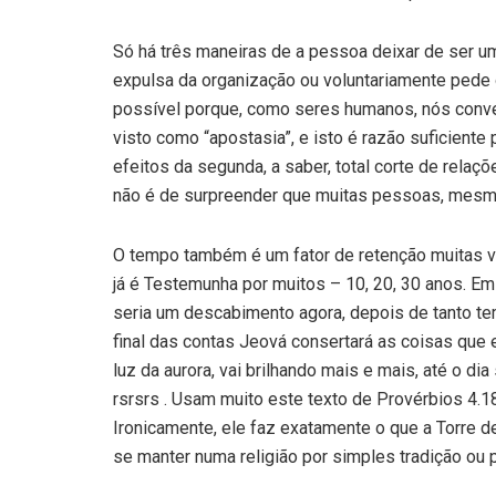
Só há três maneiras de a pessoa deixar de ser u
expulsa da organização ou voluntariamente pede
possível porque, como seres humanos, nós conv
visto como “apostasia”, e isto é razão suficient
efeitos da segunda, a saber, total corte de relaç
não é de surpreender que muitas pessoas, mesm
O tempo também é um fator de retenção muitas vez
já é Testemunha por muitos – 10, 20, 30 anos. E
seria um descabimento agora, depois de tanto te
final das contas Jeová consertará as coisas que 
luz da aurora, vai brilhando mais e mais, até o di
rsrsrs . Usam muito este texto de Provérbios 4.
Ironicamente, ele faz exatamente o que a Torre d
se manter numa religião por simples tradição ou p