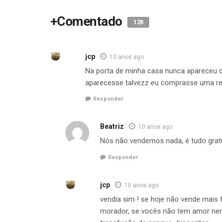
+Comentado
128
jcp
13 anos ago
Na porta de minha casa nunca apareceu du
aparecesse talvezz eu comprasse uma revi
Responder
Beatriz
10 anos ago
Nós não vendemos nada, é tudo gratui
Responder
jcp
10 anos ago
vendia sim ! se hoje não vende mais f
morador, se vocês não tem amor nem p