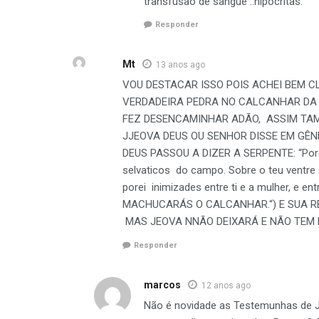
transfusão de sangue ..hipocritas.
Responder
Mt
13 anos ago
VOU DESTACAR ISSO POIS ACHEI BEM CL
VERDADEIRA PEDRA NO CALCANHAR DA 
FEZ DESENCAMINHAR ADÃO, ASSIM TAM
JJEOVA DEUS OU SENHOR DISSE EM GÊNESI
DEUS PASSOU A DIZER A SERPENTE: “Porque
selvaticos do campo. Sobre o teu ventre 
porei inimizades entre ti e a mulher, e e
MACHUCARÁS O CALCANHAR.“) E SUA RE
MAS JEOVA NNÃO DEIXARÁ E NÃO TEM
Responder
marcos
12 anos ago
Não é novidade as Testemunhas de J