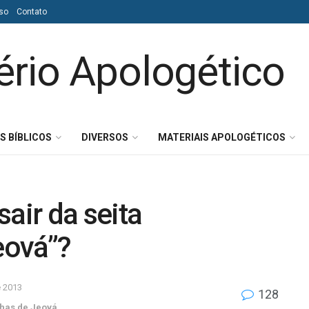
so
Contato
S BÍBLICOS
DIVERSOS
MATERIAIS APOLOGÉTICOS
 sair da seita
eová”?
e 2013
128
has de Jeová