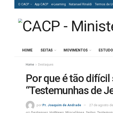
O CACP
App CACP
e-Learning
Natanael Rinaldi
Termos de U
HOME
SEITAS
MOVIMENTOS
ESTUDO
Home
Destaques
Por que é tão difícil
“Testemunhas de J
por
Pr. Joaquim de Andrade
27 de agosto d
em
Destaques
,
HotNews
,
Miscelânea
,
Seitas
,
Testemun