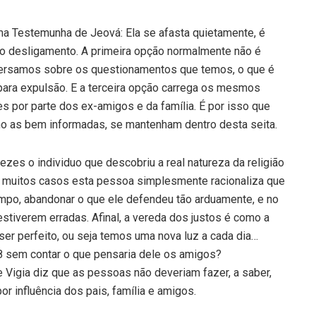
ma Testemunha de Jeová: Ela se afasta quietamente, é
 o desligamento. A primeira opção normalmente não é
ersamos sobre os questionamentos que temos, o que é
e para expulsão. E a terceira opção carrega os mesmos
ões por parte dos ex-amigos e da família. É por isso que
o as bem informadas, se mantenham dentro desta seita.
es o individuo que descobriu a real natureza da religião
m muitos casos esta pessoa simplesmente racionaliza que
mpo, abandonar o que ele defendeu tão arduamente, e no
estiverem erradas. Afinal, a vereda dos justos é como a
a ser perfeito, ou seja temos uma nova luz a cada dia…
18 sem contar o que pensaria dele os amigos?
e Vigia diz que as pessoas não deveriam fazer, a saber,
or influência dos pais, família e amigos.