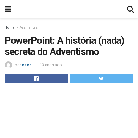
Home
Assinantes
PowerPoint: A história (nada)
secreta do Adventismo
por
cacp
13 anos ago