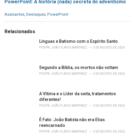
PowerPoint: A história (nada) secreta do adventismo
C
Assinantes
,
Destaques
,
PowerPoint
a
t
e
Relacionados
g
o
Línguas e Batismo com o Espírito Santo
r
POR
PR. JOÃO FLÁVIO MARTINEZ
5 DE AGOSTO DE 2026
i
e
s
Segundo a Bíblia, os mortos não voltam
:
POR
PR. JOÃO FLÁVIO MARTINEZ
5 DE AGOSTO DE 2026
A Vítima e o Líder da seita, tratamentos
diferentes!
POR
PR. JOÃO FLÁVIO MARTINEZ
3 DE AGOSTO DE 2026
É Fato: João Batista não era Elias
reencarnado
POR
PR. JOÃO FLÁVIO MARTINEZ
3 DE AGOSTO DE 2026