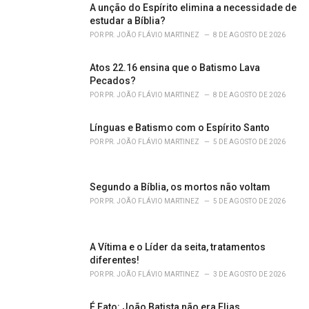
o
A unção do Espírito elimina a necessidade de
r
estudar a Bíblia?
i
POR
PR. JOÃO FLÁVIO MARTINEZ
8 DE AGOSTO DE 2026
e
s
Atos 22.16 ensina que o Batismo Lava
:
Pecados?
POR
PR. JOÃO FLÁVIO MARTINEZ
8 DE AGOSTO DE 2026
Línguas e Batismo com o Espírito Santo
POR
PR. JOÃO FLÁVIO MARTINEZ
5 DE AGOSTO DE 2026
Segundo a Bíblia, os mortos não voltam
POR
PR. JOÃO FLÁVIO MARTINEZ
5 DE AGOSTO DE 2026
A Vítima e o Líder da seita, tratamentos
diferentes!
POR
PR. JOÃO FLÁVIO MARTINEZ
3 DE AGOSTO DE 2026
É Fato: João Batista não era Elias