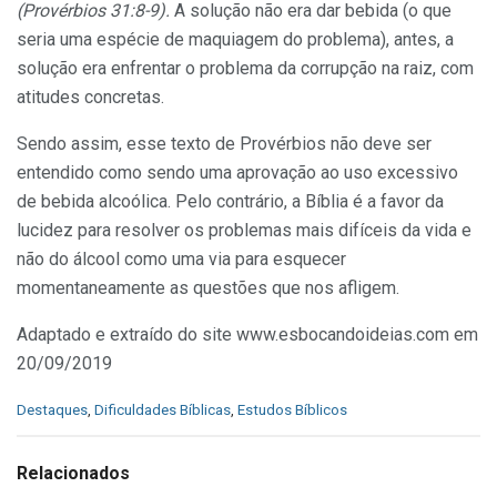
(Provérbios 31:8-9).
A solução não era dar bebida (o que
seria uma espécie de maquiagem do problema), antes, a
solução era enfrentar o problema da corrupção na raiz, com
atitudes concretas.
Sendo assim, esse texto de Provérbios não deve ser
entendido como sendo uma aprovação ao uso excessivo
de bebida alcoólica. Pelo contrário, a Bíblia é a favor da
lucidez para resolver os problemas mais difíceis da vida e
não do álcool como uma via para esquecer
momentaneamente as questões que nos afligem.
Adaptado e extraído do site www.esbocandoideias.com em
20/09/2019
C
Destaques
,
Dificuldades Bíblicas
,
Estudos Bíblicos
a
t
e
Relacionados
g