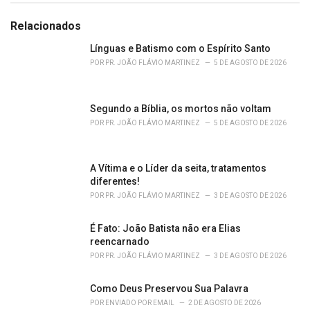
t
e
Relacionados
g
o
Línguas e Batismo com o Espírito Santo
r
POR
PR. JOÃO FLÁVIO MARTINEZ
5 DE AGOSTO DE 2026
i
e
s
Segundo a Bíblia, os mortos não voltam
:
POR
PR. JOÃO FLÁVIO MARTINEZ
5 DE AGOSTO DE 2026
A Vítima e o Líder da seita, tratamentos
diferentes!
POR
PR. JOÃO FLÁVIO MARTINEZ
3 DE AGOSTO DE 2026
É Fato: João Batista não era Elias
reencarnado
POR
PR. JOÃO FLÁVIO MARTINEZ
3 DE AGOSTO DE 2026
Como Deus Preservou Sua Palavra
POR
ENVIADO POR EMAIL
2 DE AGOSTO DE 2026