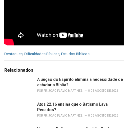
C
Destaques
,
Dificuldades Bíblicas
,
Estudos Bíblicos
a
t
e
Relacionados
g
o
A unção do Espírito elimina a necessidade de
r
estudar a Bíblia?
i
POR
PR. JOÃO FLÁVIO MARTINEZ
8 DE AGOSTO DE 2026
e
s
Atos 22.16 ensina que o Batismo Lava
:
Pecados?
POR
PR. JOÃO FLÁVIO MARTINEZ
8 DE AGOSTO DE 2026